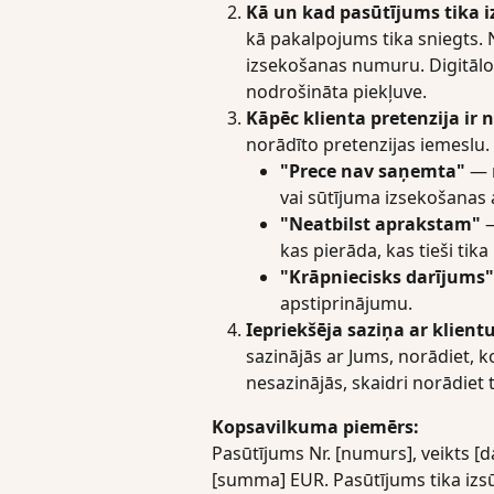
Kā un kad pasūtījums tika iz
kā pakalpojums tika sniegts.
izsekošanas numuru. Digitālo 
nodrošināta piekļuve.
Kāpēc klienta pretenzija ir
norādīto pretenzijas iemeslu
"Prece nav saņemta"
 — 
vai sūtījuma izsekošanas
"Neatbilst aprakstam"
 
kas pierāda, kas tieši tik
"Krāpniecisks darījums"
apstiprinājumu.
Iepriekšēja saziņa ar klientu
sazinājās ar Jums, norādiet, ko
nesazinājās, skaidri norādiet t
Kopsavilkuma piemērs:
Pasūtījums Nr. [numurs], veikts [
[summa] EUR. Pasūtījums tika izsū