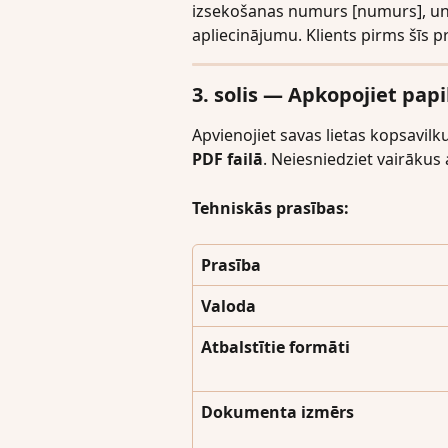
izsekošanas numurs [numurs], un 
apliecinājumu. Klients pirms šīs 
3. solis — Apkopojiet pa
Apvienojiet savas lietas kopsavi
PDF failā
. Neiesniedziet vairākus 
Tehniskās prasības:
Prasība
Valoda
Atbalstītie formāti
Dokumenta izmērs