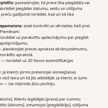
pildīts:
 paskaidrojiet, kā prece tika piegādāta vai 
 Norādiet piegādes datumu, veidu un sūtījuma 
preču gadījumā norādiet, kad un kā tika 
 nepamatota:
 esiet konkrēti un vērsieties tieši pret 
. Piemēram:
norādiet uz parakstītu apliecinājumu par piegādi 
 apstiprinājumu.
— pievienojiet preces apraksta ekrānuzņēmumu, 
a norādīts aprakstā.
 — norādiet uz 
3D Secure
 autentifikācijas 
:
 ja klients pirms pretenzijas iesniegšanas 
 viņš teica un kā Jūs atbildējāt. Ja klients ar Jums 
o — tas stiprinās Jūsu pozīciju.
datums]. Klients iegādājās [prece] par summu 
tīts [datums], izmantojot [piegādātājs], sūtījuma 