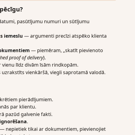
spēcīgu?
 datumi, pasūtījumu numuri un sūtījumu 
as iemeslu
 — argumenti precīzi atspēko klienta 
 dokumentiem
 — piemēram, „skatīt pievienoto 
hed proof of delivery
).
ar vienu līdz divām īsām rindkopām.
 uzrakstīts vienkāršā, viegli saprotamā valodā.
krētiem pierādījumiem.
anās par klientu.
rā pazūd galvenie fakti.
 ignorēšana
.
 — nepietiek tikai ar dokumentiem, pievienojiet 