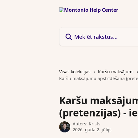
Pāriet uz galveno saturu
Meklēt rakstus...
Visas kolekcijas
Karšu maksājumi
Karšu maksājumu apstrīdēšana (pretenz
Karšu maksājum
(pretenzijas) - 
Autors:
Krists
2026. gada 2. jūlijs