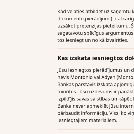
Kad vēlaties atbildēt uz saņemtu
dokumenti (pierādījumi) ir atkarīg
uzsākot pretenzijas pieteikumu. Šaj
sagatavotu spēcīgus argumentus 
tos iesniegt un no kā izvairīties.
Kas izskata iesniegtos d
Jūsu iesniegtos pierādījumus un 
nevis Montonio vai Adyen (Monto
Bankas pārstāvis izskata apjomīgu
minūtes. Jūsu uzdevums ir panākt, l
izpildījis savas saistības un kāpēc
Banka nevar apmeklēt Jūsu internet
pārbaudīt informāciju. Viss, ko viņi 
iesniegtajiem materiāliem.