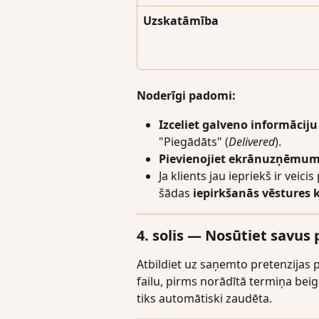
Uzskatāmība
Noderīgi padomi:
Izceliet galveno informāciju
"Piegādāts" (
Delivered
).
Pievienojiet ekrānuzņēmu
Ja klients jau iepriekš ir veic
šādas 
iepirkšanās vēstures
4. solis — Nosūtiet savus
Atbildiet uz saņemto pretenzijas 
failu, pirms norādītā termiņa beig
tiks automātiski zaudēta.