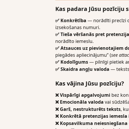
Kas padara Jūsu pozīciju 
✅ Konkrētība
 — norādīti precīzi
izsekošanas numuri.
✅ Tieša vēršanās pret pretenzij
norādīto iemeslu.
✅ Atsauces uz pievienotajiem
piegādes apliecinājumu” (
see attac
✅ Kodolīgums
 — pilnīgi pietiek 
✅ Skaidra angļu valoda
 — teksts
Kas vājina Jūsu pozīciju?
❌ Vispārīgi apgalvojumi
 bez kon
❌ Emocionāla valoda
 vai sūdzēš
❌ Garš, nestrukturēts teksts
, ku
❌ Konkrētā pretenzijas iemesla
❌ Kopsavilkuma neiesniegšana