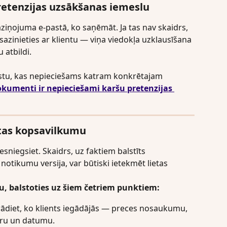
pretenzijas uzsākšanas iemeslu
ziņojuma e-pastā, ko saņēmāt. Ja tas nav skaidrs, 
zinieties ar klientu — viņa viedokļa uzklausīšana 
 atbildi.
stu, kas nepieciešams katram konkrētajam 
okumenti ir nepieciešami karšu pretenzijas 
ietas kopsavilkumu
iesniegsiet. Skaidrs, uz faktiem balstīts 
notikumu versija, var būtiski ietekmēt lietas 
u, balstoties uz šiem četriem punktiem:
rādiet, ko klients iegādājās — preces nosaukumu, 
ru un datumu.