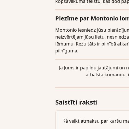
kopsavilkuma tekstu, kas dod pap
Piezīme par Montonio lo
Montonio iesniedz Jūsu pierādīju
neizvērtējam Jūsu lietu, nesnied
lēmumu. Rezultāts ir pilnībā atkar
pilnīguma.
Ja Jums ir papildu jautājumi un 
atbalsta komandu, i
Saistīti raksti
Kā veikt atmaksu par karšu 