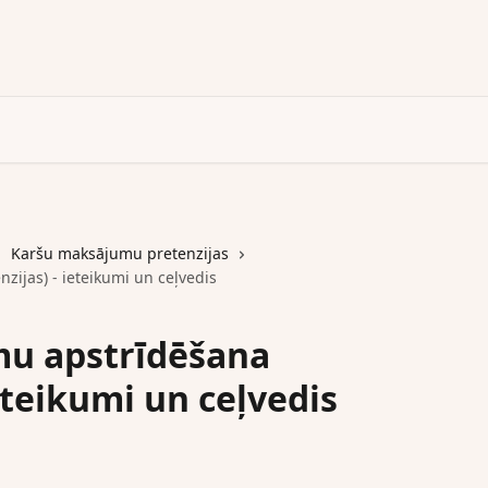
Karšu maksājumu pretenzijas
ijas) - ieteikumi un ceļvedis
u apstrīdēšana
ieteikumi un ceļvedis