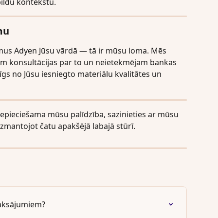
ildu kontekstu.
mu
mus Adyen Jūsu vārdā — tā ir mūsu loma. Mēs 
zam konsultācijas par to un neietekmējam bankas 
īgs no Jūsu iesniegto materiālu kvalitātes un 
nepieciešama mūsu palīdzība, sazinieties ar mūsu 
zmantojot čatu apakšējā labajā stūrī.
maksājumiem?