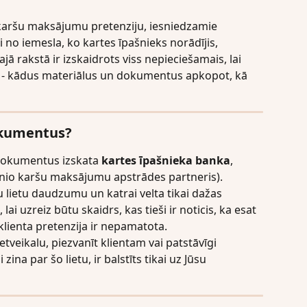
 karšu maksājumu pretenziju, iesniedzamie 
i no iemesla, ko kartes īpašnieks norādījis, 
ā rakstā ir izskaidrots viss nepieciešamais, lai 
- kādus materiālus un dokumentus apkopot, kā 
okumentus?
dokumentus izskata 
kartes īpašnieka banka
, 
nio karšu maksājumu apstrādes partneris). 
 lietu daudzumu un katrai velta tikai dažas 
ai uzreiz būtu skaidrs, kas tieši ir noticis, ka esat 
 klienta pretenzija ir nepamatota.
veikalu, piezvanīt klientam vai patstāvīgi 
zina par šo lietu, ir balstīts tikai uz Jūsu 