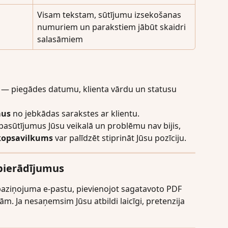
Visam tekstam, sūtījumu izsekošanas 
numuriem un parakstiem jābūt skaidri 
salasāmiem
 — piegādes datumu, klienta vārdu un statusu 
mus
 no jebkādas sarakstes ar klientu.
is pasūtījumus Jūsu veikalā un problēmu nav bijis, 
 kopsavilkums
 var palīdzēt stiprināt Jūsu pozīciju.
 pierādījumus
paziņojuma e-pastu, pievienojot sagatavoto PDF 
ām. Ja nesaņemsim Jūsu atbildi laicīgi, pretenzija 