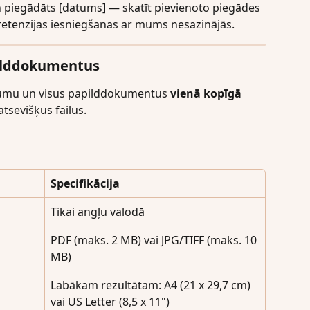
piegādāts [datums] — skatīt pievienoto piegādes 
pretenzijas iesniegšanas ar mums nesazinājās.
pilddokumentus
lkumu un visus papilddokumentus 
vienā kopīgā 
atsevišķus failus.
Specifikācija
Tikai angļu valodā
PDF (maks. 2 MB) vai JPG/TIFF (maks. 10 
MB)
Labākam rezultātam: A4 (21 x 29,7 cm) 
vai US Letter (8,5 x 11")