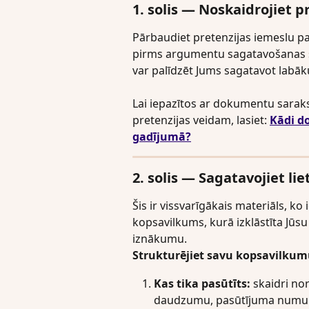
1. solis — Noskaidrojiet 
Pārbaudiet pretenzijas iemeslu pa
pirms argumentu sagatavošanas sa
var palīdzēt Jums sagatavot labāku
Lai iepazītos ar dokumentu sarak
pretenzijas veidam, lasiet: 
Kādi d
gadījumā?
2. solis — Sagatavojiet l
Šis ir vissvarīgākais materiāls, ko 
kopsavilkums, kurā izklāstīta Jūsu 
iznākumu.
Strukturējiet savu kopsavilkum
Kas tika pasūtīts:
 skaidri no
daudzumu, pasūtījuma numu