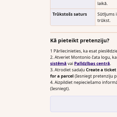
laikā.
Trūkstošs saturs
Sūtījums i
trūkst.
Kā pieteikt pretenziju?
1 Pārliecinieties, ka esat pieslēdz
2. Atveriet Montonio čata logu, ka
sistēmā
 vai 
Palīdzības centrā
.
3. Atrodiet sadaļu 
Create a ticket
for a parcel
 (Iesniegt pretenziju 
4. Aizpildiet nepieciešamo informā
(Iesniegt).