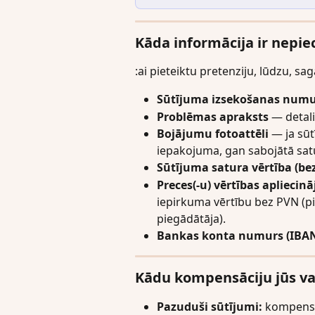
Kāda informācija ir nepi
:ai pieteiktu pretenziju, lūdzu, sa
Sūtījuma izsekošanas numu
Problēmas apraksts
 — detali
Bojājumu fotoattēli
 — ja sūt
iepakojuma, gan sabojātā satu
Sūtījuma satura vērtība (be
Preces(-u) vērtības apliecin
iepirkuma vērtību bez PVN (
piegādātāja).
Bankas konta numurs (IBA
Kādu kompensāciju jūs va
Pazuduši sūtījumi:
 kompensāc