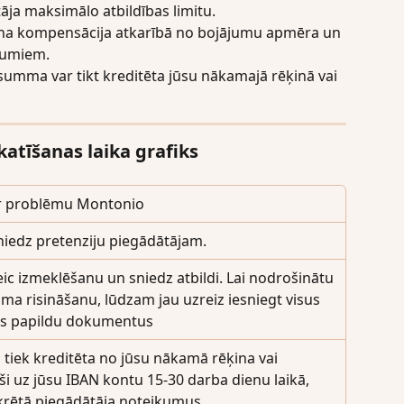
ja maksimālo atbildības limitu.
pilna kompensācija atkarībā no bojājumu apmēra un 
kumiem.
summa var tikt kreditēta jūsu nākamajā rēķinā vai 
katīšanas laika grafiks
ar problēmu Montonio
iedz pretenziju piegādātājam.
ic izmeklēšanu un sniedz atbildi. Lai nodrošinātu 
ma risināšanu, lūdzam jau uzreiz iesniegt visus 
s papildu dokumentus
tiek kreditēta no jūsu nākamā rēķina vai 
eši uz jūsu IBAN kontu 15-30 darba dienu laikā, 
krētā piegādātāja noteikumus.