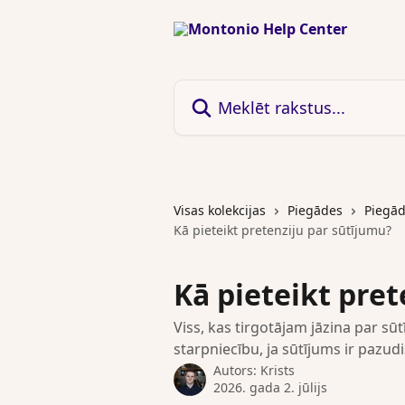
Pāriet uz galveno saturu
Meklēt rakstus...
Visas kolekcijas
Piegādes
Piegād
Kā pieteikt pretenziju par sūtījumu?
Kā pieteikt pret
Viss, kas tirgotājam jāzina par s
starpniecību, ja sūtījums ir pazudi
Autors:
Krists
2026. gada 2. jūlijs