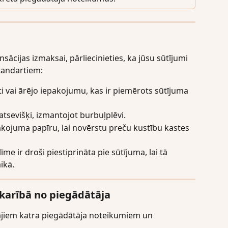
ācijas izmaksai, pārliecinieties, ka jūsu sūtījumi 
tandartiem:
ti vai ārējo iepakojumu, kas ir piemērots sūtījuma 
atsevišķi, izmantojot burbuļplēvi.
pakojuma papīru, lai novērstu preču kustību kastes 
īme ir droši piestiprināta pie sūtījuma, lai tā 
ikā.
karībā no piegādātāja
gajiem katra piegādātāja noteikumiem un 