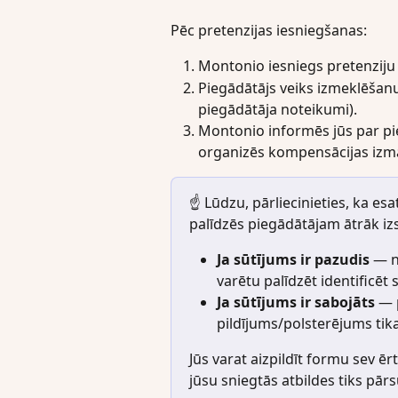
Pēc pretenzijas iesniegšanas:
Montonio iesniegs pretenziju
Piegādātājs veiks izmeklēšanu (
piegādātāja noteikumi).
Montonio informēs jūs par p
organizēs kompensācijas izm
☝️ Lūdzu, pārliecinieties, ka esat
palīdzēs piegādātājam ātrāk izs
Ja sūtījums ir pazudis
 — n
varētu palīdzēt identificēt 
Ja sūtījums ir sabojāts
 — 
pildījums/polsterējums tik
Jūs varat aizpildīt formu sev ērt
jūsu sniegtās atbildes tiks pārs