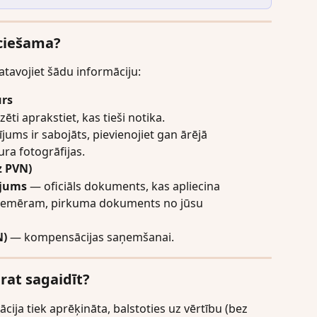
eciešama?
gatavojiet šādu informāciju:
rs
zēti aprakstiet, kas tieši notika.
ījums ir sabojāts, pievienojiet gan ārējā 
ra fotogrāfijas.
z PVN)
ājums
 — oficiāls dokuments, kas apliecina 
piemēram, pirkuma dokuments no jūsu 
N)
 — kompensācijas saņemšanai.
rat sagaidīt?
ija tiek aprēķināta, balstoties uz vērtību (bez 