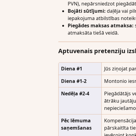
PVN), nepārsniedzot piegādātā
Bojāti sūtījumi:
 daļēja vai 
iepakojuma atbilstības notei
Piegādes maksas atmaksa:
 
atmaksāta tiešā veidā.
Aptuvenais pretenziju izs
Diena #1
Jūs ziņojat p
Diena #1-2
Montonio iesn
Nedēļa #2-4
Piegādātājs ve
ātrāku jautāju
nepieciešamo
Pēc lēmuma 
Kompensācija 
saņemšanas
pārskaitīta ti
ievērojot kon