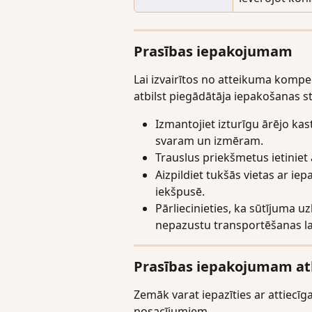
Prasības iepakojumam
Lai izvairītos no atteikuma kompens
atbilst piegādātāja iepakošanas s
Izmantojiet izturīgu ārējo kas
svaram un izmēram.
Trauslus priekšmetus ietiniet 
Aizpildiet tukšās vietas ar ie
iekšpusē.
Pārliecinieties, ka sūtījuma uzl
nepazustu transportēšanas la
Prasības iepakojumam at
Zemāk varat iepazīties ar attiecī
nosacījumiem.