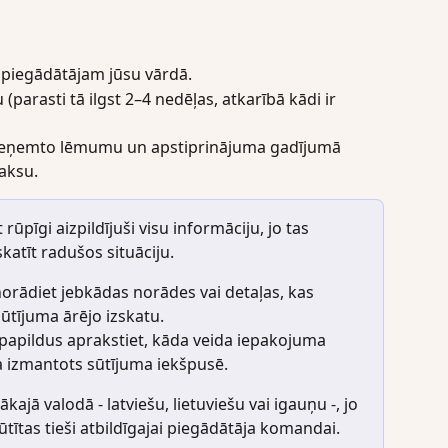
 piegādātājam jūsu vārdā.
parasti tā ilgst 2–4 nedēļas, atkarībā kādi ir 
ieņemto lēmumu un apstiprinājuma gadījumā 
aksu.
 rūpīgi aizpildījuši visu informāciju, jo tas 
katīt radušos situāciju.
orādiet jebkādas norādes vai detaļas, kas 
sūtījuma ārējo izskatu.
papildus aprakstiet, kāda veida iepakojuma 
a izmantots sūtījuma iekšpusē.
ākajā valodā - latviešu, lietuviešu vai igauņu -, jo 
ūtītas tieši atbildīgajai piegādātāja komandai.