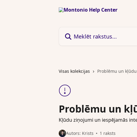
Pāriet uz galveno saturu
Meklēt rakstus...
Visas kolekcijas
Problēmu un kļūdu
Problēmu un kļ
Kļūdu ziņojumi un iespējamās inte
Autors: Krists
1 raksts