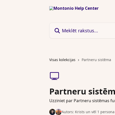
Pāriet uz galveno saturu
Meklēt rakstus...
Visas kolekcijas
Partneru sistēma
Partneru sistē
Uzziniet par Partneru sistēmas f
Autors: Krists un vēl 1 persona