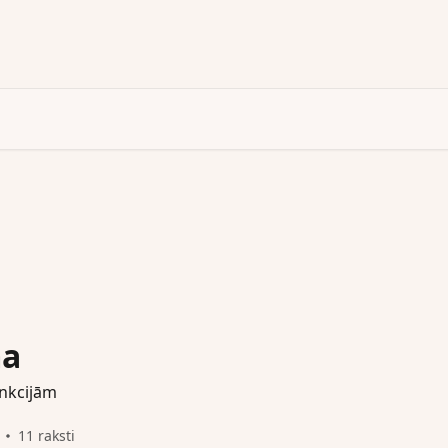
ma
unkcijām
11 raksti