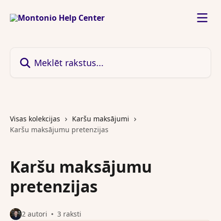
Pāriet uz galveno saturu
Meklēt rakstus...
Visas kolekcijas
Karšu maksājumi
Karšu maksājumu pretenzijas
Karšu maksājumu
pretenzijas
2 autori
3 raksti