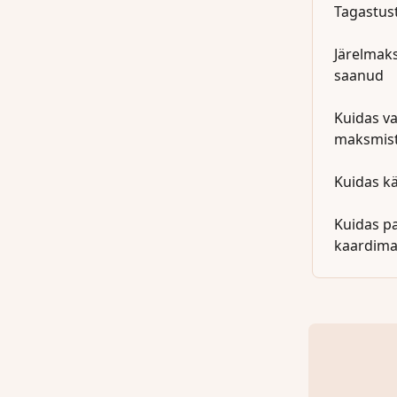
Tagastus
Järelmaks
saanud
Kuidas va
maksmis
Kuidas kä
Kuidas pa
kaardima