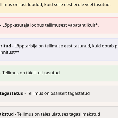
tellimus on just loodud, kuid selle eest ei ole veel tasutud.
 - Lõppkasutaja loobus tellimusest vabatahtlikult*.
eritud
 - Lõpptarbija on tellimuse eest tasunud, kuid ootab p
innitust**
 - Tellimus on täielikult tasutud
tagastatud
 - Tellimus on osaliselt tagastatud
akstud
 - Tellimus on täies ulatuses tagasi makstud