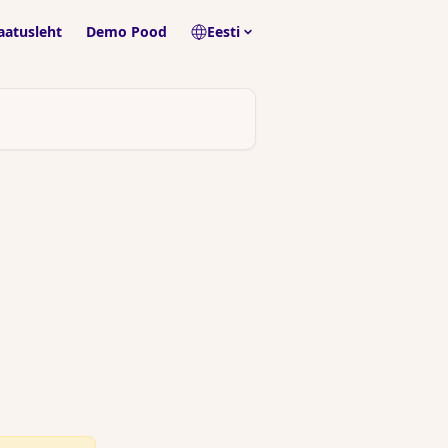
aatusleht
Demo Pood
Eesti