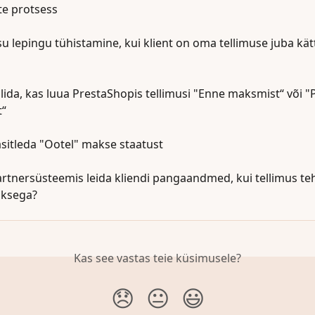
te protsess
u lepingu tühistamine, kui klient on oma tellimuse juba kät
lida, kas luua PrestaShopis tellimusi "Enne maksmist“ või "
t“
sitleda "Ootel" makse staatust
rtnersüsteemis leida kliendi pangaandmed, kui tellimus teh
ksega?
Kas see vastas teie küsimusele?
😞
😐
😃