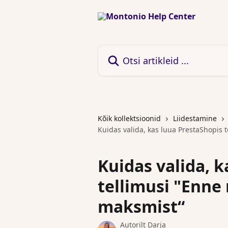
Mine põhisisu juurde
Otsi artikleid ...
Kõik kollektsioonid
Liidestamine
Kuidas valida, kas luua PrestaShopis 
Kuidas valida, 
tellimusi "Enne
maksmist“
Autorilt
Darja