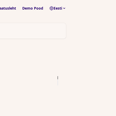
aatusleht
Demo Pood
Eesti