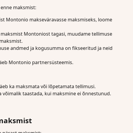
 enne maksmist:
st Montonio makseväravasse maksmiseks, loome 
at maksmist Montoniost tagasi, muudame tellimuse 
 maksmist.
limuse andmed ja kogusumma on fikseeritud ja neid 
äeb Montonio partnersüsteemis.
äeb ka maksmata või lõpetamata tellimusi.
lla võimalik taastada, kui maksmine ei õnnestunud.
 maksmist
e pärast maksmist: