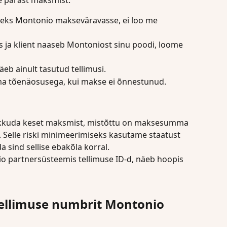
eks Montonio makseväravasse, ei loo me 
as ja klient naaseb Montoniost sinu poodi, loome 
eb ainult tasutud tellimusi.
ema tõenäosusega, kui makse ei õnnestunud.
rikkuda keset maksmist, mistõttu on maksesumma 
. Selle riski minimeerimiseks kasutame staatust 
da sind sellise ebakõla korral.
io partnersüsteemis tellimuse ID-d, näeb hoopis 
ellimuse numbrit Montonio 