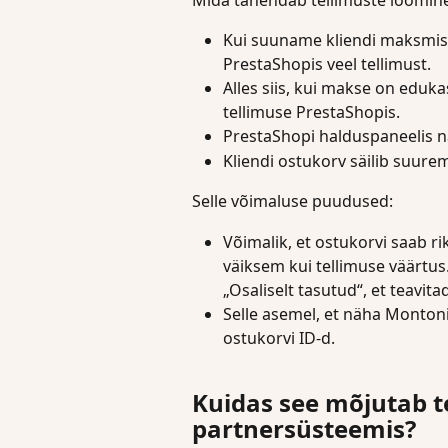
Kui suuname kliendi maksmis
PrestaShopis veel tellimust.
Alles siis, kui makse on eduk
tellimuse PrestaShopis.
PrestaShopi halduspaneelis nä
Kliendi ostukorv säilib suur
Selle võimaluse puudused:
Võimalik, et ostukorvi saab 
väiksem kui tellimuse väärtus
„Osaliselt tasutud“, et teavita
Selle asemel, et näha Monton
ostukorvi ID-d.
Kuidas see mõjutab t
partnersüsteemis?