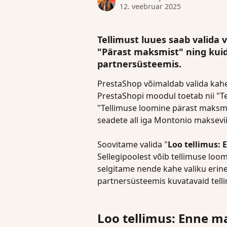
12. veebruar 2025
Tellimust luues saab valida 
"Pärast maksmist" ning kuid
partnersüsteemis.
PrestaShop võimaldab valida kahe
PrestaShopi moodul toetab nii "T
"Tellimuse loomine pärast maksmi
seadete all iga Montonio makseviis
Soovitame valida "
Loo tellimus:
Sellegipoolest võib tellimuse loomi
selgitame nende kahe valiku erin
partnersüsteemis kuvatavaid tell
Loo tellimus: Enne m