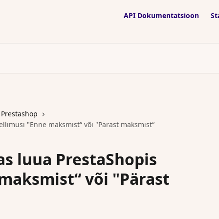
API Dokumentatsioon
St
Prestashop
tellimusi "Enne maksmist“ või "Pärast maksmist“
kas luua PrestaShopis
 maksmist“ või "Pärast