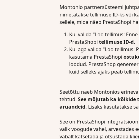
Montonio partnersüsteemi juhtpan
nimetatakse tellimuse ID-ks või 
sellele, mida näeb PrestaShopi ha
Kui valida "Loo tellimus: En
PrestaShopi 
tellimuse ID-d
.
Kui aga valida "Loo tellimus: 
kasutama PrestaShopi 
ostuko
loodud. PrestaShop genereerib
kuid selleks ajaks peab tell
Seetõttu näeb Montonios erinevaid 
tehtud. 
See mõjutab ka kõikide t
aruandeid.
 Lisaks kasutatakse s
See on PrestaShopi integratsiooni
valik voogude vahel, arvestades ee
vabalt katsetada ja otsustada klie