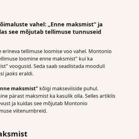
võimaluste vahel: „Enne maksmist“ ja 
as see mõjutab tellimuse tunnuseid 
 erineva tellimuse loomise voo vahel. Montonio 
ellimuse loomine enne maksmist" kui ka 
st" voogusid. Seda saab seadistada mooduli 
i jaoks eraldi.
 Enne maksmist"
 kõigi makseviiside puhul. 
ne pärast maksmist ka kasulik olla. Selles artiklis 
evust ja kuidas see mõjutab Montonio 
imuse viitenumbreid.
aksmist