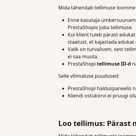
Mida tähendab tellimuse loomine
Enne kasutaja ümbersuunami
PrestaShopis juba tellimuse.
Kui klient tuleb pärast eduk
staatust, et kajastada edukat
Valik on turvalisem, sest tel
ei saa muuta.
PrestaShopi 
tellimuse ID-d
 n
Selle võimaluse puudused:
PrestaShopi halduspaneelis n
Kliendi ostukorvi ei pruugi o
Loo tellimus: Pärast
Mida tähendab tellimuste loomin