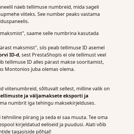
eelil näeb tellimuse numbreid, mida sageli 
kaupmehe viiteks. See number peaks vastama 
lduspaneelis.
ne maksmist", saame selle numbrina kasutada 
Pärast maksmist", siis peab tellimuse ID asemel 
rvi ID-d
, sest PrestaShopis ei ole tellimust veel 
 tellimuse ID alles pärast makse sooritamist, 
imus Montonios juba olemas olema.
viitenumbreid, sõltuvalt sellest, milline valik on 
ellimuste ja väljamaksete eksporti ja 
ama numbrit iga tehingu maksekirjelduses.
 tehniline piirang ja seda ei saa muuta. Tee oma 
spool kirjeldatud eeliseid ja puudusi. Alati võib 
ntide tagasiside põhjal!