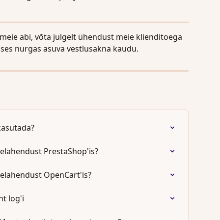
 meie abi, võta julgelt ühendust meie klienditoega 
ses nurgas asuva vestlusakna kaudu.
kasutada?
elahendust PrestaShop'is?
elahendust OpenCart'is?
t log'i