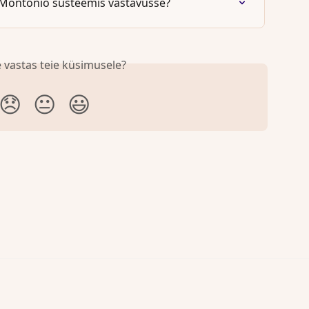
d Montonio süsteemis vastavusse?
 vastas teie küsimusele?
😞
😐
😃