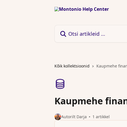
Mine põhisisu juurde
Otsi artikleid ...
Kõik kollektsioonid
Kaupmehe finan
Kaupmehe finan
Autorilt Darja
1 artikkel