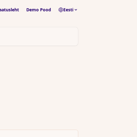
aatusleht
Demo Pood
Eesti