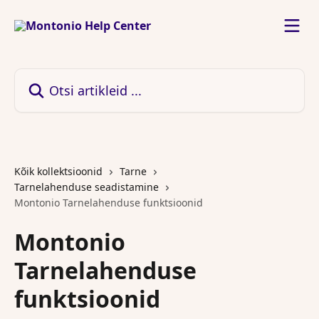
Mine põhisisu juurde
Otsi artikleid ...
Kõik kollektsioonid
Tarne
Tarnelahenduse seadistamine
Montonio Tarnelahenduse funktsioonid
Montonio
Tarnelahenduse
funktsioonid