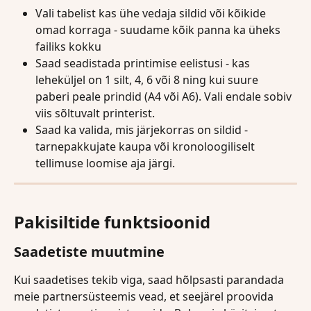
Vali tabelist kas ühe vedaja sildid või kõikide 
omad korraga - suudame kõik panna ka üheks 
failiks kokku
Saad seadistada printimise eelistusi - kas 
leheküljel on 1 silt, 4, 6 või 8 ning kui suure 
paberi peale prindid (A4 või A6). Vali endale sobiv 
viis sõltuvalt printerist.
Saad ka valida, mis järjekorras on sildid - 
tarnepakkujate kaupa või kronoloogiliselt 
tellimuse loomise aja järgi.
Pakisiltide funktsioonid
Saadetiste muutmine
Kui saadetises tekib viga, saad hõlpsasti parandada 
meie partnersüsteemis vead, et seejärel proovida 