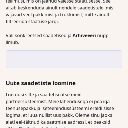
tellimusi, mis on jäänud valesse staatusesse. See 
aitab keskenduda ainult nendele saadetistele, mis 
vajavad veel pakkimist ja trükkimist, mitte ainult 
filtreerida staatuse järgi.
Vali konkreetsed saadetised ja 
Arhiveeeri
 nupp 
ilmub.
Uute saadetiste loomine
Loo uusi silte ja saadetisi otse meie 
partnersüsteemist. Meie lahendusega ei pea iga 
teenusepakkuja iseteenindussüsteemi eraldi sisse 
logima, et luua nullist uus pakk. Oleme sinu jaoks 
alati eel-täitnud ka saatmise aadressi, et peaksid 