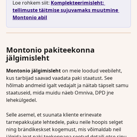
Loe rohkem siit: 
Komplekteerimisleht: 
tellimuste täitmise sujuvamaks muutmine 
Montonio abil
Montonio pakiteekonna 
jälgimisleht
Montonio jälgimisleht
 on meie loodud veebileht, 
kus tarbijad saavad vaadata paki staatust. See 
hõlmab andmeid igalt vedajalt ja näitab täpselt samu 
staatuseid, mida muidu näeb Omniva, DPD jne 
lehekülgedel.
Selle asemel, et suunata kliente erinevate 
tarnepakkujate lehtedele, paku neile hoopis selget 
ning brändikeskset kogemust, mis võimaldab neil 
jälgida igat paki teekonnaga seotud detaili otse sinu 