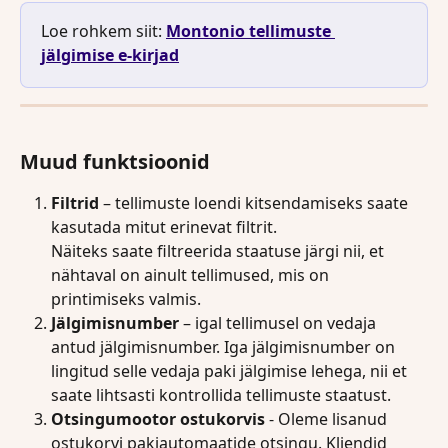
Loe rohkem siit: 
Montonio tellimuste 
jälgimise e-kirjad
Muud funktsioonid
Filtrid 
– tellimuste loendi kitsendamiseks saate 
kasutada mitut erinevat filtrit.
Näiteks saate filtreerida staatuse järgi nii, et 
nähtaval on ainult tellimused, mis on 
printimiseks valmis.
Jälgimisnumber 
–
igal tellimusel on vedaja 
antud jälgimisnumber. Iga jälgimisnumber on 
lingitud selle vedaja paki jälgimise lehega, nii et 
saate lihtsasti kontrollida tellimuste staatust.
Otsingumootor ostukorvis 
- Oleme lisanud 
ostukorvi pakiautomaatide otsingu. Kliendid 