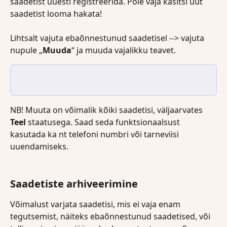
saadetist uuesti registreerida. Pole vaja käsitsi uut 
saadetist looma hakata!
Lihtsalt vajuta ebaõnnestunud saadetisel --> vajuta 
nupule „
Muuda
“ ja muuda vajalikku teavet.
NB! Muuta on võimalik kõiki saadetisi, väljaarvates 
Teel
 staatusega. Saad seda funktsionaalsust 
kasutada ka nt telefoni numbri või tarneviisi 
uuendamiseks.
Saadetiste arhiveerimine
Võimalust varjata saadetisi, mis ei vaja enam 
tegutsemist, näiteks ebaõnnestunud saadetised, või 