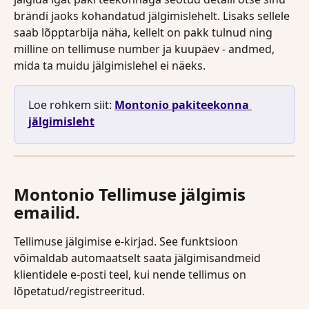
brändi jaoks kohandatud jälgimislehelt. Lisaks sellele 
saab lõpptarbija näha, kellelt on pakk tulnud ning 
milline on tellimuse number ja kuupäev - andmed, 
mida ta muidu jälgimislehel ei näeks.
Loe rohkem siit: 
Montonio pakiteekonna 
jälgimisleht
Montonio Tellimuse jälgimis 
emailid.
Tellimuse jälgimise e-kirjad. See funktsioon 
võimaldab automaatselt saata jälgimisandmeid 
klientidele e-posti teel, kui nende tellimus on 
lõpetatud/registreeritud. 