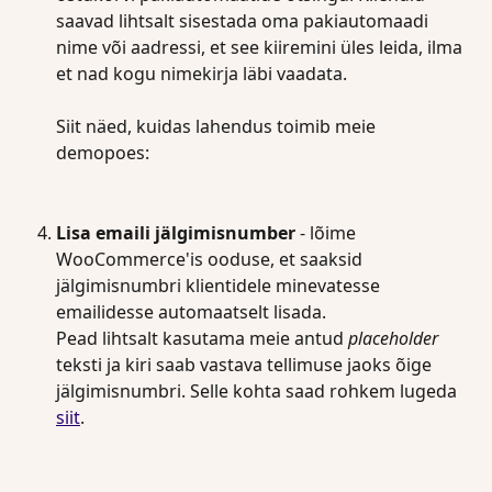
saavad lihtsalt sisestada oma pakiautomaadi 
nime või aadressi, et see kiiremini üles leida, ilma 
et nad kogu nimekirja läbi vaadata.
Siit näed, kuidas lahendus toimib meie 
demopoes:
Lisa emaili jälgimisnumber
 - lõime 
WooCommerce'is ooduse, et saaksid 
jälgimisnumbri klientidele minevatesse 
emailidesse automaatselt lisada.
Pead lihtsalt kasutama meie antud 
placeholder
teksti ja kiri saab vastava tellimuse jaoks õige 
jälgimisnumbri. Selle kohta saad rohkem lugeda 
siit
.