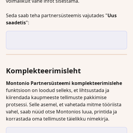
võimalikult vähe infot sisestama.
Seda saab teha partnersüsteemis vajutades "
Uus 
saadetis
":
Komplekteerimisleht
Montonio Partnersüsteemi
komplekteerimislehe
funktsioon on loodud selleks, et lihtsustada ja 
kiirendada kaupmeeste tellimuste pakkimise 
protsessi. Selle asemel, et vahetada mitme tööriista 
vahel, saab nüüd otse Montonios luua, printida ja 
korrastada oma tellimuste täielikku nimekirja.