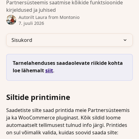
Partnersüsteemis saatmise kõikide funktsioonide
kirjeldused ja juhised
Autorilt
Laura from Montonio
7. juuli 2026
Sisukord
Tarnelahenduses saadaolevate riikide kohta 
loe lähemalt 
siit
.
Siltide printimine
Saadetiste silte saad printida meie Partnersüsteemis 
ja ka WooCommerce pluginast. Kõik sildid loome 
automaatselt tellimusest tulnud info järgi. Printides 
on sul võimalik valida, kuidas soovid saada silte: