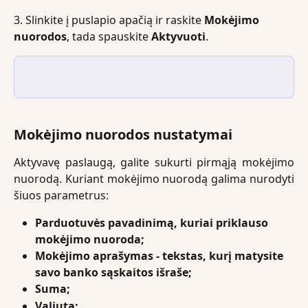
3. Slinkite į puslapio apačią ir raskite 
Mokėjimo 
nuorodos
, tada spauskite 
Aktyvuoti
.
Mokėjimo nuorodos nustatymai
Aktyvavę paslaugą, galite sukurti pirmąją mokėjimo
nuorodą. Kuriant mokėjimo nuorodą galima nurodyti
šiuos parametrus:
Parduotuvės pavadinimą, kuriai priklauso 
mokėjimo nuoroda;
Mokėjimo aprašymas - tekstas, kurį matysite 
savo banko sąskaitos išraše;
Suma;
Valiuta;