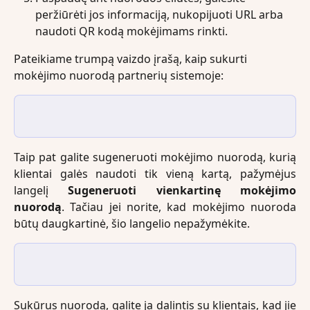
peržiūrėti jos informaciją, nukopijuoti URL arba 
naudoti QR kodą mokėjimams rinkti.
Pateikiame trumpą vaizdo įrašą, kaip sukurti 
mokėjimo nuorodą partnerių sistemoje:
Taip pat galite sugeneruoti mokėjimo nuorodą, kurią
klientai galės naudoti tik vieną kartą, pažymėjus
langelį
Sugeneruoti vienkartinę mokėjimo
nuorodą
. Tačiau jei norite, kad mokėjimo nuoroda
būtų daugkartinė, šio langelio nepažymėkite.
Sukūrus nuorodą, galite ja dalintis su klientais, kad jie