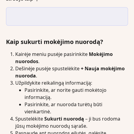
Kaip sukurti mokėjimo nuorodą?
Kairėje meniu pusėje pasirinkite 
Mokėjimo 
nuorodos
.
Dešinėje pusėje spustelėkite 
+ Nauja mokėjimo 
nuoroda
.
Užpildykite reikalingą informaciją:
Pasirinkite, ar norite gauti mokėtojo 
informaciją.
Pasirinkite, ar nuoroda turėtų būti 
vienkartinė.
Spustelėkite 
Sukurti nuorodą
 – ji bus rodoma 
jūsų mokėjimo nuorodų sąraše.
Paspaudę ant nuorodos eilutės, galėsite 