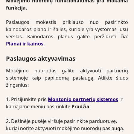
Mokėjimo nuorodų funkcionalumas yra mokama
funkcija.
Paslaugos mokestis priklauso nuo pasirinkto
kainodaros plano ir šalies, kurioje yra vystomas jūsų
verslas. Kainodaros planus galite peržiūrėti čia:
Planai ir kainos
.
Paslaugos aktyvavimas
Mokėjimo nuorodas galite aktyvuoti partnerių
sistemoje kaip papildomą paslaugą. Atlikte šiuos
žingsnius:
1. Prisijunkite prie 
Montonio partnerių sistemos
 ir 
kairiajame meniu pasirinkite 
Pradžia
.
2. Dešinėje pusėje viršuje pasirinkite parduotuvę, 
kuriai norite aktyvuoti mokėjimo nuorodų paslaugą.