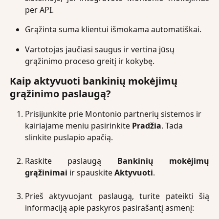
per API.
Grąžinta suma klientui išmokama automatiškai.
Vartotojas jaučiasi saugus ir vertina jūsų 
grąžinimo proceso greitį ir kokybę. 
Kaip aktyvuoti bankinių mokėjimų 
grąžinimo paslaugą?  
Prisijunkite prie Montonio partnerių sistemos ir 
kairiajame meniu pasirinkite 
Pradžia
. Tada 
slinkite puslapio apačią.
Raskite paslaugą
Bankinių mokėjimų
grąžinimai
ir spauskite
Aktyvuoti
.
Prieš aktyvuojant paslaugą, turite pateikti šią
informaciją apie paskyros pasirašantį asmenį: