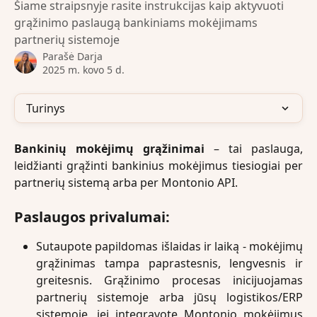
Šiame straipsnyje rasite instrukcijas kaip aktyvuoti
grąžinimo paslaugą bankiniams mokėjimams
partnerių sistemoje
Parašė
Darja
2025 m. kovo 5 d.
Turinys
Bankinių mokėjimų grąžinimai
– tai paslauga,
leidžianti grąžinti bankinius mokėjimus tiesiogiai per
partnerių sistemą arba per Montonio API.
Paslaugos privalumai:
Sutaupote papildomas išlaidas ir laiką - mokėjimų
grąžinimas tampa paprastesnis, lengvesnis ir
greitesnis. Grąžinimo procesas inicijuojamas
partnerių sistemoje arba jūsų logistikos/ERP
sistemoje, jei integravote Montonio mokėjimus