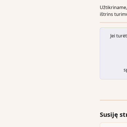
Užtikriname
ištrins tur
Jei tur
s
Susiję st