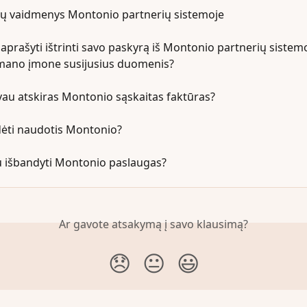
ų vaidmenys Montonio partnerių sistemoje
paprašyti ištrinti savo paskyrą iš Montonio partnerių sistemo
 mano įmone susijusius duomenis?
au atskiras Montonio sąskaitas faktūras?
dėti naudotis Montonio?
u išbandyti Montonio paslaugas?
Ar gavote atsakymą į savo klausimą?
😞
😐
😃