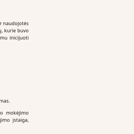
ir naudojotės
ų, kurie buvo
u inicijuoti
imas.
o mokėjimo
imo įstaiga,