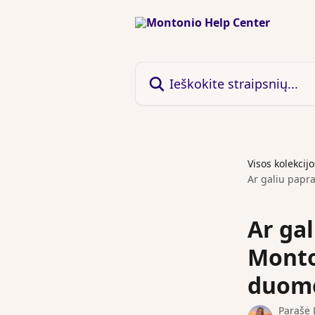
Pereiti prie pagrindinio turinio
Ieškokite straipsnių...
Visos kolekcijo
Ar galiu papr
Ar gal
Monto
duom
Parašė