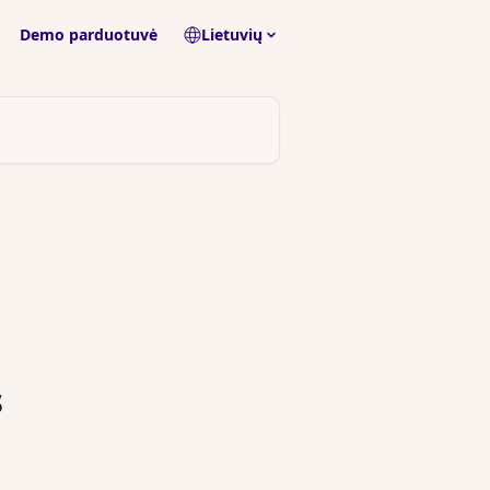
Demo parduotuvė
Lietuvių
s