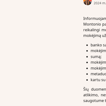
2024 m.
Informuojame
Montonio pas
reikalingi m
mokėjimą už 
banko są
mokėjimo
sumą;
mokėjim
mokėjim
metaduom
kartu su
Šių duomenų
atlikimo, ne
saugotume t