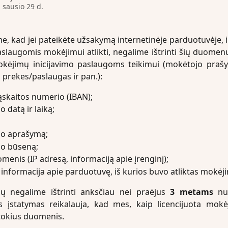
 sausio 29 d.
, kad jei pateikėte užsakymą internetinėje parduotuvėje, 
laugomis mokėjimui atlikti, negalime ištrinti šių duomen
okėjimų inicijavimo paslaugoms teikimui (mokėtojo prašym
prekes/paslaugas ir pan.):
skaitos numerio (IBAN);
 datą ir laiką;
o aprašymą;
o būseną;
enis (IP adresą, informaciją apie įrenginį);
 informacija apie parduotuvę, iš kurios buvo atliktas mokėj
 negalime ištrinti anksčiau nei praėjus
3 metams
nu
s įstatymas reikalauja, kad mes, kaip licencijuota mokėj
okius duomenis.