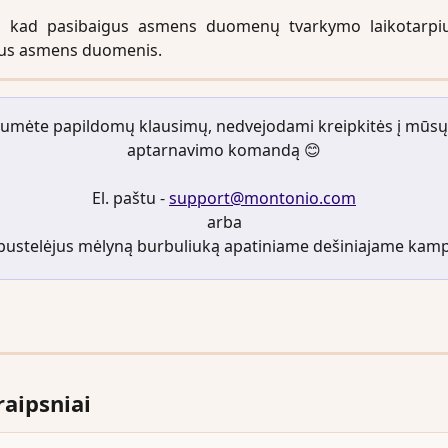
, kad pasibaigus asmens duomenų tvarkymo laikotarpi
imus asmens duomenis.
ėtumėte papildomų klausimų, nedvejodami kreipkitės į mūsų 
aptarnavimo komandą 😊
El. paštu - 
support@montonio.com
arba
pustelėjus mėlyną burbuliuką apatiniame dešiniajame kam
raipsniai