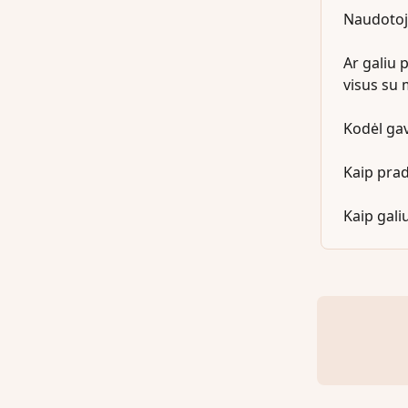
Naudotoj
Ar galiu 
visus su
Kodėl gav
Kaip pra
Kaip gali