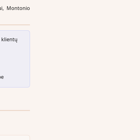
ui, Montonio
klientų 
pe