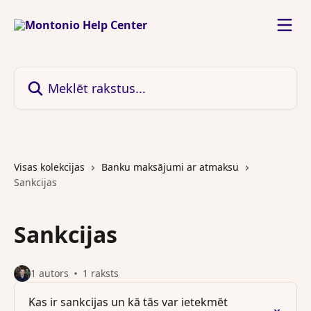
Pāriet uz galveno saturu
Meklēt rakstus...
Visas kolekcijas
Banku maksājumi ar atmaksu
Sankcijas
Sankcijas
1 autors
1 raksts
Kas ir sankcijas un kā tās var ietekmēt