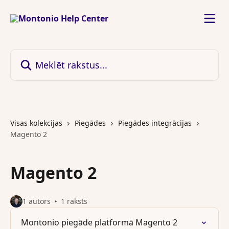
Pāriet uz galveno saturu
Meklēt rakstus...
Visas kolekcijas
Piegādes
Piegādes integrācijas
Magento 2
Magento 2
1 autors
1 raksts
Montonio piegāde platformā Magento 2