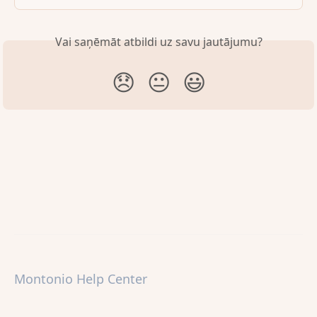
Vai saņēmāt atbildi uz savu jautājumu?
😞
😐
😃
Montonio Help Center