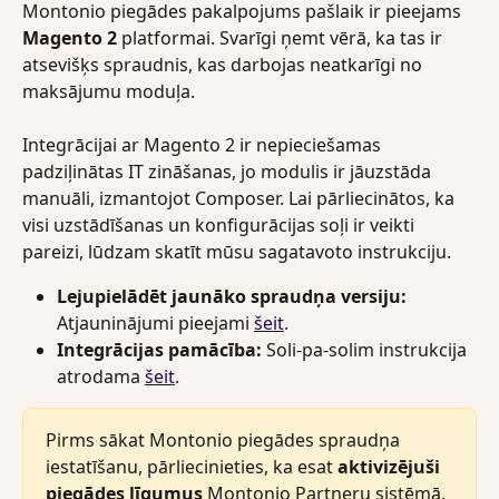
Montonio piegādes pakalpojums pašlaik ir pieejams 
Magento 2
 platformai. Svarīgi ņemt vērā, ka tas ir 
atsevišķs spraudnis, kas darbojas neatkarīgi no 
maksājumu moduļa.
Integrācijai ar Magento 2 ir nepieciešamas 
padziļinātas IT zināšanas, jo modulis ir jāuzstāda 
manuāli, izmantojot Composer. Lai pārliecinātos, ka 
visi uzstādīšanas un konfigurācijas soļi ir veikti 
pareizi, lūdzam skatīt mūsu sagatavoto instrukciju.
Lejupielādēt jaunāko spraudņa versiju:
Atjauninājumi pieejami 
šeit
.
Integrācijas pamācība:
 Soli-pa-solim instrukcija 
atrodama 
šeit
.
Pirms sākat Montonio piegādes spraudņa 
iestatīšanu, pārliecinieties, ka esat 
aktivizējuši 
piegādes līgumus
 Montonio Partneru sistēmā. 