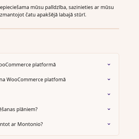
nepieciešama mūsu palīdzība, sazinieties ar mūsu 
zmantojot čatu apakšējā labajā stūrī.
WooCommerce platformā
šana WooCommerce platfomā
ēšanas plāniem?
antot ar Montonio?