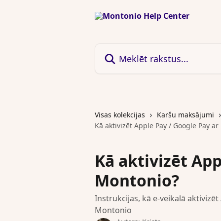
Pāriet uz galveno saturu
Meklēt rakstus...
Visas kolekcijas
Karšu maksājumi
Kā aktivizēt Apple Pay / Google Pay a
Kā aktivizēt App
Montonio?
Instrukcijas, kā e-veikalā aktivi
Montonio