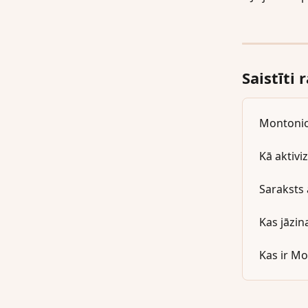
Saistīti 
Montonio
Kā aktiv
Saraksts
Kas jāzi
Kas ir Mo