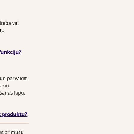
nībā vai 
tu 
funkciju?
un pārvaldīt 
jumu 
šanas lapu, 
s produktu?
es ar mūsu 