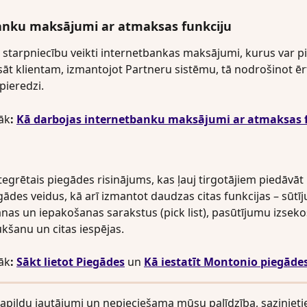
anku maksājumi ar atmaksas funkciju
starpniecību veikti internetbankas maksājumi, kurus var pil
sāt klientam, izmantojot Partneru sistēmu, tā nodrošinot ēr
ieredzi.
rāk
:
Kā darbojas internetbanku maksājumi ar atmaksas 
egrētais piegādes risinājums, kas ļauj tirgotājiem piedāvāt 
ādes veidus, kā arī izmantot daudzas citas funkcijas – sūtī
as un iepakošanas sarakstus (pick list), pasūtījumu izseko
ukšanu un citas iespējas.
rāk
:
Sākt lietot Piegādes
un 
Kā iestatīt Montonio piegāde
 papildu jautājumi un nepieciešama mūsu palīdzība, sazinieti