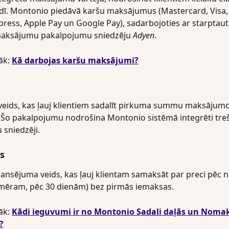
dī. Montonio piedāvā karšu maksājumus (Mastercard, Visa,
ress, Apple Pay un Google Pay), sadarbojoties ar starptaut
 maksājumu pakalpojumu sniedzēju 
Adyen
.
āk: 
Kā darbojas karšu maksājumi?
ids, kas ļauj klientiem sadalīt pirkuma summu maksājumos 
Šo pakalpojumu nodrošina Montonio sistēmā integrēti tre
sniedzēji.
ās
nansējuma veids, kas ļauj klientam samaksāt par preci pēc no
emēram, pēc 30 dienām) bez pirmās iemaksas.
āk: 
Kādi ieguvumi ir no Montonio Sadali daļās un Noma
?