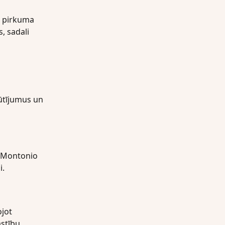
 pirkuma 
 sadali 
sūtījumus un 
t Montonio 
i.
jot 
stību 