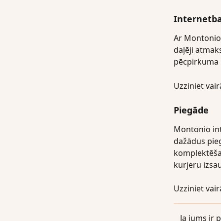
Internetb
Ar Montonio 
daļēji atmak
pēcpirkuma p
Uzziniet vai
Piegāde 
Montonio int
dažādus pieg
komplektēšan
kurjeru izsa
Uzziniet vai
Ja jums ir