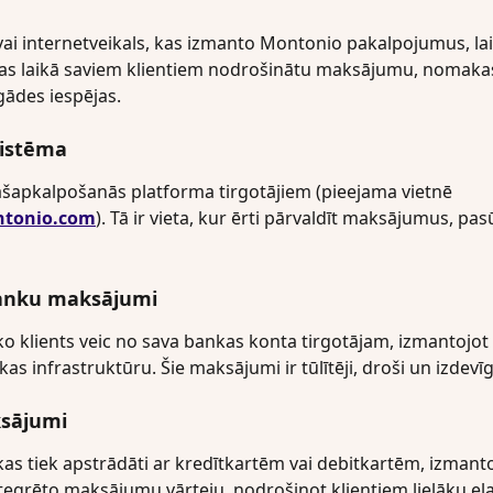
 internetveikals, kas izmanto Montonio pakalpojumus, lai
s laikā saviem klientiem nodrošinātu maksājumu, nomakas,
gādes iespējas.
sistēma
apkalpošanās platforma tirgotājiem (pieejama vietnē 
ntonio.com
). Tā ir vieta, kur ērti pārvaldīt maksājumus, pa
anku maksājumi
o klients veic no sava bankas konta tirgotājam, izmantojo
as infrastruktūru. Šie maksājumi ir tūlītēji, droši un izdevīg
sājumi 
as tiek apstrādāti ar kredītkartēm vai debitkartēm, izmanto
egrēto maksājumu vārteju, nodrošinot klientiem lielāku ela