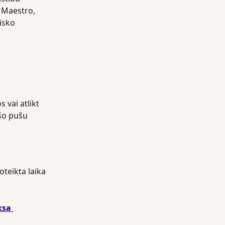
 Maestro, 
isko 
vai atlikt 
šo pušu 
teikta laika 
ksa 