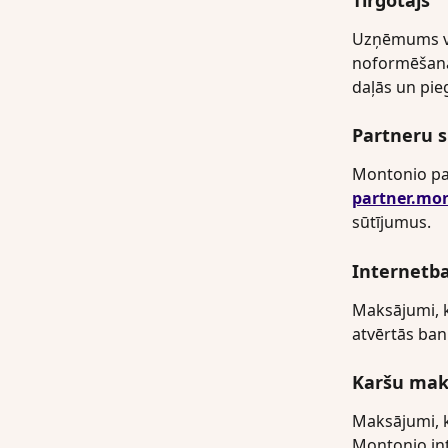
Tirgotājs
Uzņēmums vai
noformēšana
daļās un pie
Partneru 
Montonio paš
partner.mo
sūtījumus.
Internetb
Maksājumi, k
atvērtās bank
Karšu mak
Maksājumi, k
Montonio int