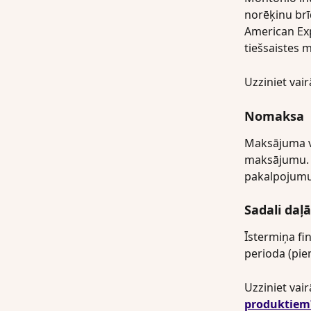
norēķinu brī
American Exp
tiešsaistes
Uzziniet vair
Nomaksa
Maksājuma ve
maksājumu. 
pakalpojumu 
Sadali daļ
Īstermiņa fi
perioda (pi
Uzziniet vair
produktiem