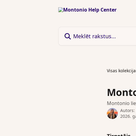
Pāriet uz galveno saturu
Meklēt rakstus...
Visas kolekcija
Monto
Montonio lie
Autors:
2026. ga