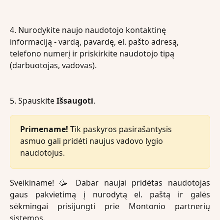
4. Nurodykite naujo naudotojo kontaktinę 
informaciją - vardą, pavardę, el. pašto adresą, 
telefono numerį ir priskirkite naudotojo tipą 
(darbuotojas, vadovas).
5. Spauskite 
Išsaugoti
.
Primename!
 Tik paskyros pasirašantysis 
asmuo gali pridėti naujus vadovo lygio 
naudotojus.
Sveikiname! 🥳 Dabar naujai pridėtas naudotojas
gaus pakvietimą į nurodytą el. paštą ir galės
sėkmingai prisijungti prie Montonio partnerių
sistemos.