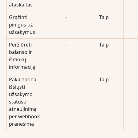
ataskaitas
Grąžinti 
-
Taip
pinigus už 
užsakymus
Peržiūrėti 
-
Taip
balanso ir 
išmokų 
informaciją
Pakartotinai 
-
Taip
išsiųsti 
užsakymo 
statuso 
atnaujinimą 
per webhook 
pranešimą