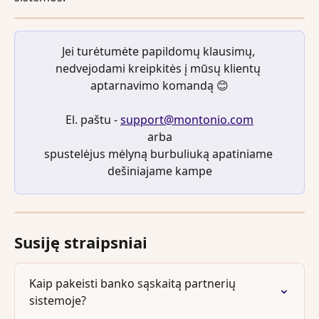
Jei turėtumėte papildomų klausimų, 
nedvejodami kreipkitės į mūsų klientų 
aptarnavimo komandą 😊
El. paštu - 
support@montonio.com
arba
spustelėjus mėlyną burbuliuką apatiniame 
dešiniajame kampe
Susiję straipsniai
Kaip pakeisti banko sąskaitą partnerių 
sistemoje?