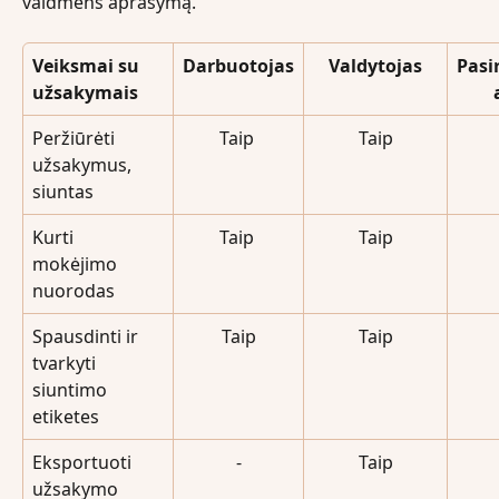
vaidmens aprašymą.
Veiksmai su 
Darbuotojas
Valdytojas
Pasi
užsakymais
Peržiūrėti 
Taip 
Taip
užsakymus, 
siuntas 
Kurti 
Taip 
Taip
mokėjimo 
nuorodas
Spausdinti ir 
Taip
Taip
tvarkyti 
siuntimo 
etiketes
Eksportuoti 
-
Taip
užsakymo 