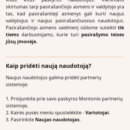
skirtumas tarp pasirašančiojo asmens ir valdytojo yra
tas, kad pasirašantieji asmenys gali kurti naujus
valdytojus ir naujus pasirašančiuosius naudotojus.
Pasirašančiojo asmens vaidmenį siūlome suteikti
tik
tiems
darbuotojams, kurie turi
pasirašymo teises
jūsų įmonėje.
Kaip pridėti naują naudotoją?
Naujus naudotojus galima pridėti partnerių 
sistemoje:
1. Prisijunkite prie savo paskyros Montonio partnerių 
sistemoje.
2. Kairės pusės meniu spustelėkite - 
Vartotojai
.
3. Pasirinkite 
Naujas naudotojas
.