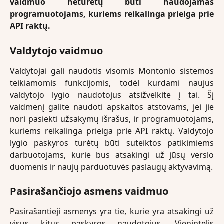
vaidmuo neturėtų būti naudojamas
programuotojams, kuriems reikalinga prieiga prie
API raktų.
Valdytojo vaidmuo
Valdytojai gali naudotis visomis Montonio sistemos
teikiamomis funkcijomis, todėl kurdami naujus
valdytojo lygio naudotojus atsižvelkite į tai. Šį
vaidmenį galite naudoti apskaitos atstovams, jei jie
nori pasiekti užsakymų išrašus, ir programuotojams,
kuriems reikalinga prieiga prie API raktų. Valdytojo
lygio paskyros turėtų būti suteiktos patikimiems
darbuotojams, kurie bus atsakingi už jūsų verslo
duomenis ir naujų parduotuvės paslaugų aktyvavimą.
Pasirašančiojo asmens vaidmuo
Pasirašantieji asmenys yra tie, kurie yra atsakingi už
visus kitus paskyros naudotojus. Vienintelis