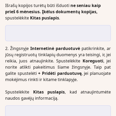
Išrašų kopijos turėtų būti išduoti 
ne seniau kaip 
prieš 6 mėnesius. Įkėlus dokumentų kopijas, 
spustelėkite 
Kitas puslapis
. 
2. Žingsnyje
Internetinė parduotuvė
patikrinkite, ar
jūsų registruotų tinklapių duomenys yra teisingi, ir, jei
reikia, juos atnaujinkite. Spustelėkite
Koreguoti
, jei
norite atlikti pakeitimus šiame žingsnyje. Taip pat
galite spustelėti
+ Pridėti parduotuvę
, jei planuojate
mokėjimus rinkti ir kitame tinklapyje.
Spustelėkite
Kitas puslapis
, kad atnaujintumėte
naudos gavėjų informaciją.