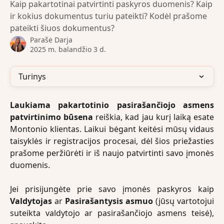
Kaip pakartotinai patvirtinti paskyros duomenis? Kaip
ir kokius dokumentus turiu pateikti? Kodėl prašome
pateikti šiuos dokumentus?
Parašė
Darja
2025 m. balandžio 3 d.
Turinys
Laukiama pakartotinio pasirašančiojo asmens
patvirtinimo būsena
reiškia, kad jau kurį laiką esate
Montonio klientas. Laikui bėgant keitėsi mūsų vidaus
taisyklės ir registracijos procesai, dėl šios priežasties
prašome peržiūrėti ir iš naujo patvirtinti savo įmonės
duomenis.
Jei prisijungėte prie savo įmonės paskyros kaip
Valdytojas
ar
Pasirašantysis asmuo
(jūsų vartotojui
suteikta valdytojo ar pasirašančiojo asmens teisė),