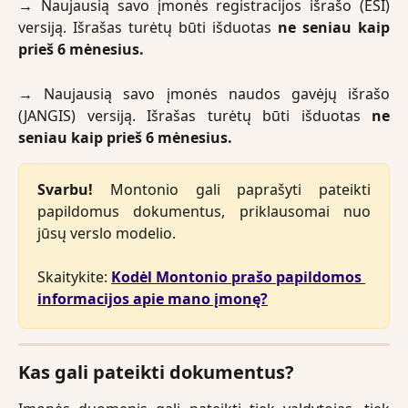
→
Naujausią savo įmonės registracijos išrašo (ESI)
versiją. Išrašas turėtų būti išduotas
ne seniau kaip
prieš 6 mėnesius.
→
Naujausią savo įmonės naudos gavėjų išrašo
(JANGIS) versiją. Išrašas turėtų būti išduotas
ne
seniau kaip prieš 6 mėnesius.
Svarbu!
Montonio gali paprašyti pateikti
papildomus dokumentus, priklausomai nuo
jūsų verslo modelio.
Skaitykite: 
Kodėl Montonio prašo papildomos 
informacijos apie mano įmonę?
Kas gali pateikti dokumentus?