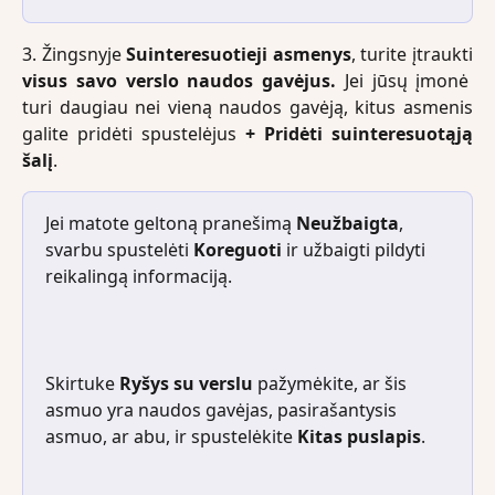
3. Žingsnyje
Suinteresuotieji asmenys
, turite įtraukti
visus savo verslo naudos gavėjus.
Jei jūsų įmonė
turi daugiau nei vieną naudos gavėją, kitus asmenis
galite pridėti spustelėjus
+ Pridėti suinteresuotąją
šalį
.
Jei matote geltoną pranešimą 
Neužbaigta
, 
svarbu spustelėti 
Koreguoti 
ir užbaigti pildyti 
reikalingą informaciją.
Skirtuke 
Ryšys su verslu
 pažymėkite, ar šis 
asmuo yra naudos gavėjas, pasirašantysis 
asmuo, ar abu, ir spustelėkite 
Kitas puslapis
.