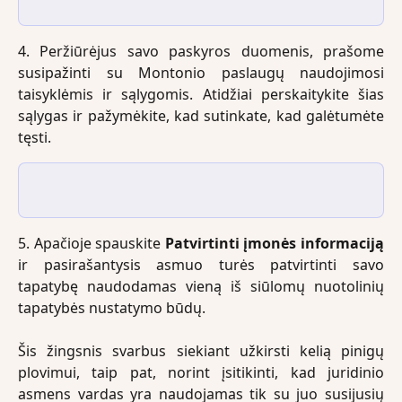
4. Peržiūrėjus savo paskyros duomenis, prašome
susipažinti su Montonio paslaugų naudojimosi
taisyklėmis ir sąlygomis. Atidžiai perskaitykite šias
sąlygas ir pažymėkite, kad sutinkate, kad galėtumėte
tęsti.
5. Apačioje spauskite
Patvirtinti įmonės informaciją
ir pasirašantysis asmuo turės patvirtinti savo
tapatybę naudodamas vieną iš siūlomų nuotolinių
tapatybės nustatymo būdų.
Šis žingsnis svarbus siekiant užkirsti kelią pinigų
plovimui, taip pat, norint įsitikinti, kad juridinio
asmens vardas yra naudojamas tik su juo susijusių