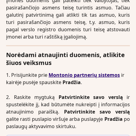
Įmonės duomenis gali pateikti tiek valdytojas, tiek
pasirašančiojo asmens teisę turintis asmuo. Tačiau
galutinį patvirtinimą gali atlikti tik tas asmuo, kuris
turi pasirašančiojo asmens teisę, t.y. asmuo, kuris
pagal verslo registro duomenis turi teisę atstovauti
įmonei arba turi raštišką įgaliojimą.
Norėdami atnaujinti duomenis, atlikite 
šiuos veiksmus
1. Prisijunkite prie 
Montonio partnerių sistemos
 ir 
kairėje pusėje spauskite 
Pradžia
. 
2. Raskite mygtuką
Patvirtinkite savo verslą
ir
spustelėkite jį, kad būtumėte nukreipti į informacijos
atnaujinimo paraišką.
Patvirtinkite savo verslą
galite rasti puslapio viršuje arba puslapyje
Pradžia
po
paslaugų aktyvavimo skirtuku.