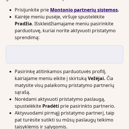
Prisijunkite prie 
Montonio partnerių sistemos
.
Kairėje meniu pusėje, viršuje spustelėkite 
Pradžia
. Išskleidžiamajame meniu pasirinkite 
parduotuvę, kuriai norite aktyvuoti pristatymo 
sprendimą:
Pasirinkę atitinkamos parduotuvės profilį, 
kairiajame meniu eikite į skirtuką 
Vežėjai. 
Čia 
matysite visų palaikomų pristatymo partnerių 
sąrašą.
Norėdami aktyvuoti pristatymo paslaugą, 
spustelėkite 
Pradėti
 prie pasirinkto partnerio.
Aktyvuodami pirmąjį pristatymo partnerį, taip 
pat turėsite sutikti su mūsų paslaugų teikimo 
taisyklėmis ir sąlygomis.