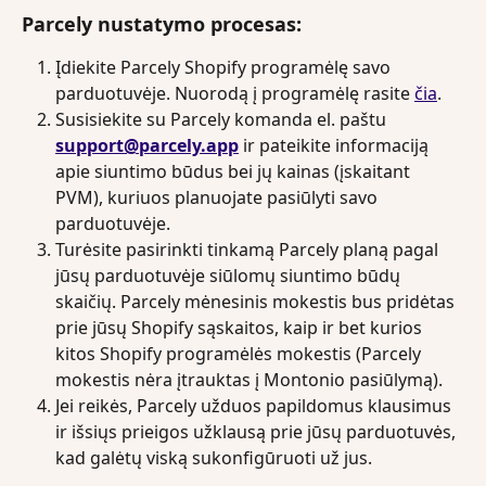
Parcely nustatymo procesas:
Įdiekite Parcely Shopify programėlę savo 
parduotuvėje. Nuorodą į programėlę rasite 
čia
.
Susisiekite su Parcely komanda el. paštu 
support@parcely.app
 ir pateikite informaciją 
apie siuntimo būdus bei jų kainas (įskaitant 
PVM), kuriuos planuojate pasiūlyti savo 
parduotuvėje.
Turėsite pasirinkti tinkamą Parcely planą pagal 
jūsų parduotuvėje siūlomų siuntimo būdų 
skaičių. Parcely mėnesinis mokestis bus pridėtas 
prie jūsų Shopify sąskaitos, kaip ir bet kurios 
kitos Shopify programėlės mokestis (Parcely 
mokestis nėra įtrauktas į Montonio pasiūlymą).
Jei reikės, Parcely užduos papildomus klausimus 
ir išsiųs prieigos užklausą prie jūsų parduotuvės, 
kad galėtų viską sukonfigūruoti už jus.