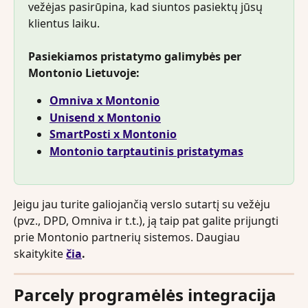
vežėjas pasirūpina, kad siuntos pasiektų jūsų 
klientus laiku.
Pasiekiamos pristatymo galimybės per 
Montonio Lietuvoje:
Omniva x Montonio
Unisend x Montonio
SmartPosti x Montonio
Montonio tarptautinis pristatymas
Jeigu jau turite galiojančią verslo sutartį su vežėju 
(pvz., DPD, Omniva ir t.t.), ją taip pat galite prijungti 
prie Montonio partnerių sistemos. Daugiau 
skaitykite 
čia
.
Parcely programėlės integracija