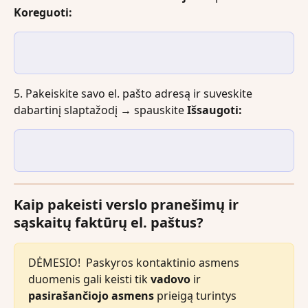
Koreguoti: 
5. Pakeiskite savo el. pašto adresą ir suveskite 
dabartinį slaptažodį 
→ 
spauskite
 Išsaugoti: 
Kaip pakeisti verslo pranešimų ir 
sąskaitų faktūrų el. paštus?
DĖMESIO!  Paskyros kontaktinio asmens 
duomenis gali keisti tik 
vadovo
 ir 
pasirašančiojo asmens
 prieigą turintys 