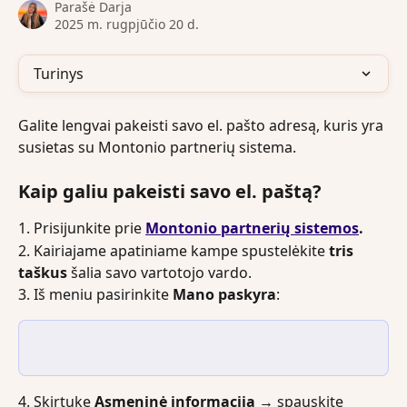
Parašė
Darja
2025 m. rugpjūčio 20 d.
Turinys
Galite lengvai pakeisti savo el. pašto adresą, kuris yra 
susietas su Montonio partnerių sistema. 
Kaip galiu pakeisti savo el. paštą?
1. Prisijunkite prie 
Montonio partnerių sistemos
.
2. Kairiajame apatiniame kampe spustelėkite 
tris 
taškus
 šalia savo vartotojo vardo.
3. Iš meniu pasirinkite 
Mano paskyra
: 
4. Skirtuke 
Asmeninė informacija → 
spauskite