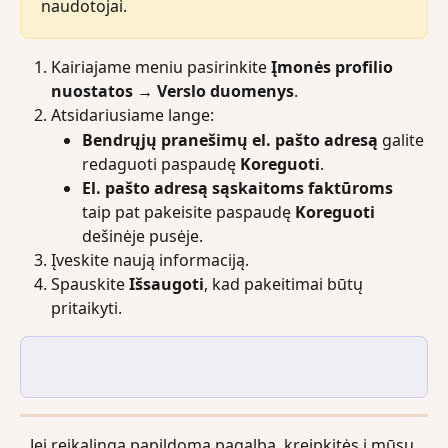
naudotojai.
Kairiajame meniu pasirinkite 
Įmonės profilio 
nuostatos → Verslo duomenys
.
Atsidariusiame lange:
Bendrųjų pranešimų el. pašto adresą
 galite 
redaguoti paspaudę 
Koreguoti
.
El. pašto adresą sąskaitoms faktūroms
taip pat pakeisite paspaudę 
Koreguoti
dešinėje pusėje.
Įveskite naują informaciją.
Spauskite 
Išsaugoti
, kad pakeitimai būtų 
pritaikyti.
Jei reikalinga papildoma pagalba, kreipkitės į mūsų 