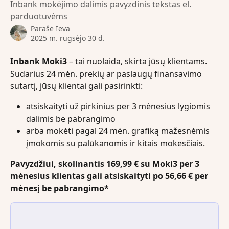
Inbank mokėjimo dalimis pavyzdinis tekstas el.
parduotuvėms
Parašė
Ieva
2025 m. rugsėjo 30 d.
Inbank Moki3
 – tai nuolaida, skirta jūsų klientams. 
Sudarius 24 mėn. prekių ar paslaugų finansavimo 
sutartį, jūsų klientai gali pasirinkti: 
atsiskaityti už pirkinius per 3 mėnesius lygiomis 
dalimis be pabrangimo 
arba mokėti pagal 24 mėn. grafiką mažesnėmis 
įmokomis su palūkanomis ir kitais mokesčiais.
Pavyzdžiui, skolinantis 169,99 € su Moki3 per 3 
mėnesius klientas gali atsiskaityti po 56,66 € per 
mėnesį be pabrangimo*