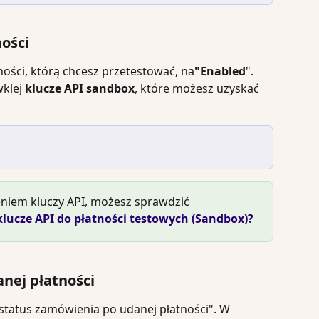
ności
ności, którą chcesz przetestować, na
"Enabled
". 
wklej 
klucze API sandbox
, które możesz uzyskać 
ieniem kluczy API, możesz sprawdzić 
klucze API do płatności testowych (Sandbox)?
nej płatności
"status zamówienia po udanej płatności". W 