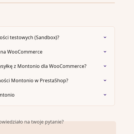
ności testowych (Sandbox)?
i na WooCommerce
 wysyłkę z Montonio dla WooCommerce?
ności Montonio w PrestaShop?
ontonio
owiedziało na twoje pytanie?