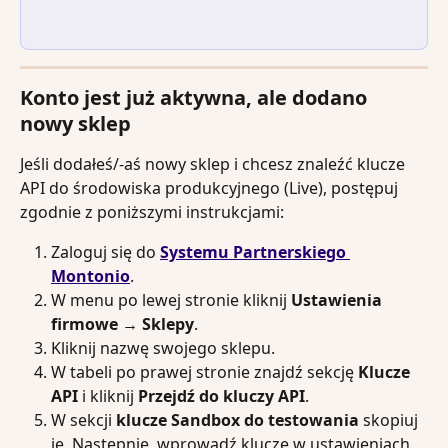
Konto jest już aktywna, ale dodano 
nowy sklep
Jeśli dodałeś/-aś nowy sklep i chcesz znaleźć klucze 
API do środowiska produkcyjnego (Live), postępuj 
zgodnie z poniższymi instrukcjami:
Zaloguj się do 
Systemu Partnerskiego 
Montonio
.
W menu po lewej stronie kliknij 
Ustawienia 
firmowe → Sklepy
.
Kliknij nazwę swojego sklepu.
W tabeli po prawej stronie znajdź sekcję 
Klucze 
API
 i kliknij 
Przejdź do kluczy API
.
W sekcji 
klucze Sandbox do testowania
 skopiuj 
je. Następnie, wprowadź klucze w ustawieniach 