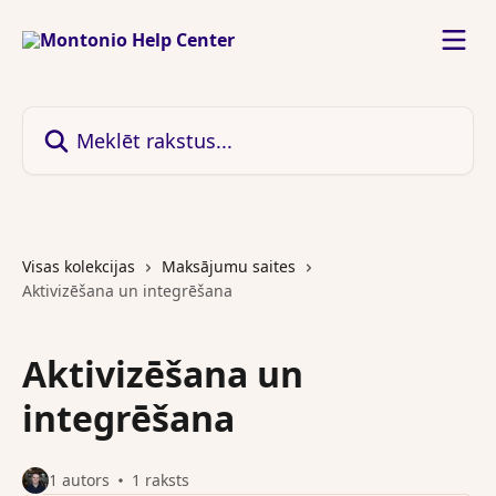
Pāriet uz galveno saturu
Meklēt rakstus...
Visas kolekcijas
Maksājumu saites
Aktivizēšana un integrēšana
Aktivizēšana un
integrēšana
1 autors
1 raksts