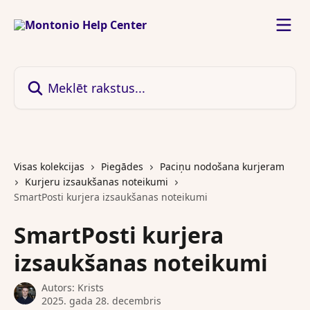
Pāriet uz galveno saturu
Meklēt rakstus...
Visas kolekcijas
Piegādes
Paciņu nodošana kurjeram
Kurjeru izsaukšanas noteikumi
SmartPosti kurjera izsaukšanas noteikumi
SmartPosti kurjera
izsaukšanas noteikumi
Autors:
Krists
2025. gada 28. decembris