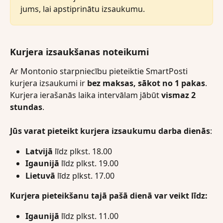
jums, lai apstiprinātu izsaukumu.
Kurjera izsaukšanas noteikumi
Ar Montonio starpniecību pieteiktie SmartPosti 
kurjera izsaukumi ir 
bez maksas, sākot no 1 pakas
. 
Kurjera ierašanās laika intervālam jābūt 
vismaz 2 
stundas
.
Jūs varat pieteikt kurjera izsaukumu darba dienās
:
Latvijā
 līdz plkst. 18.00
Igaunijā
 līdz plkst. 19.00
Lietuvā
 līdz plkst. 17.00
Kurjera pieteikšanu tajā pašā dienā var veikt līdz:
Igaunijā
 līdz plkst. 11.00