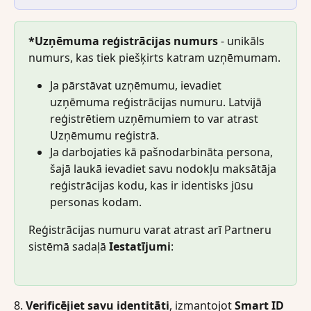
*Uzņēmuma reģistrācijas numurs
 - unikāls 
numurs, kas tiek piešķirts katram uzņēmumam.
Ja pārstāvat uzņēmumu, ievadiet 
uzņēmuma reģistrācijas numuru. Latvijā 
reģistrētiem uzņēmumiem to var atrast 
Uzņēmumu reģistrā.
Ja darbojaties kā pašnodarbināta persona, 
šajā laukā ievadiet savu nodokļu maksātāja 
reģistrācijas kodu, kas ir identisks jūsu 
personas kodam.
Reģistrācijas numuru varat atrast arī Partneru 
sistēmā sadaļā 
Iestatījumi
:
8. 
Verificējiet savu identitāti
, izmantojot 
Smart ID