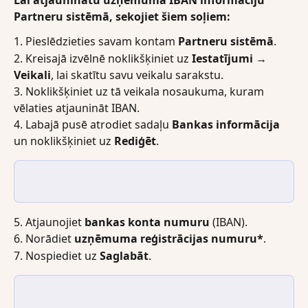
Partneru sistēmā, sekojiet šiem soļiem:
1. Pieslēdzieties savam kontam 
Partneru sistēmā
.
2. Kreisajā izvēlnē noklikšķiniet uz 
Iestatījumi → 
Veikali
, lai skatītu savu veikalu sarakstu.
3. Noklikšķiniet uz tā veikala nosaukuma, kuram 
vēlaties atjaunināt IBAN.
4. Labajā pusē atrodiet sadaļu 
Bankas informācija
un noklikšķiniet uz 
Rediģēt
.
5. Atjaunojiet 
bankas konta numuru
 (IBAN).
6. Norādiet 
uzņēmuma reģistrācijas numuru*
.
7. Nospiediet uz 
Saglabāt
.