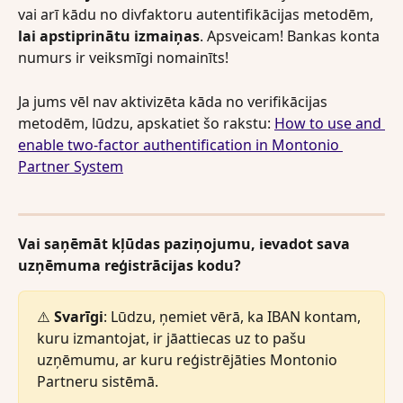
vai arī kādu no divfaktoru autentifikācijas metodēm, 
lai apstiprinātu izmaiņas
. Apsveicam! Bankas konta 
numurs ir veiksmīgi nomainīts! 
Ja jums vēl nav aktivizēta kāda no verifikācijas 
metodēm, lūdzu, apskatiet šo rakstu: 
How to use and 
enable two-factor authentification in Montonio 
Partner System
Vai saņēmāt kļūdas paziņojumu, ievadot sava 
uzņēmuma reģistrācijas kodu?
⚠️ 
Svarīgi
: Lūdzu, ņemiet vērā, ka IBAN kontam, 
kuru izmantojat, ir jāattiecas uz to pašu 
uzņēmumu, ar kuru reģistrējāties Montonio 
Partneru sistēmā.