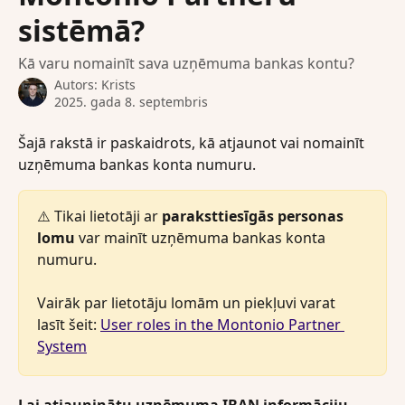
sistēmā?
Kā varu nomainīt sava uzņēmuma bankas kontu?
Autors:
Krists
2025. gada 8. septembris
Šajā rakstā ir paskaidrots, kā atjaunot vai nomainīt 
uzņēmuma bankas konta numuru. 
⚠️ Tikai lietotāji ar 
paraksttiesīgās personas 
lomu
 var mainīt uzņēmuma bankas konta 
numuru.
Vairāk par lietotāju lomām un piekļuvi varat 
lasīt šeit: 
User roles in the Montonio Partner 
System
Lai atjauninātu uzņēmuma IBAN informāciju 