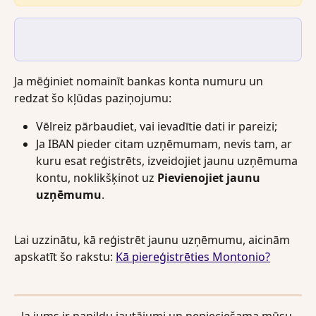
Ja mēģiniet nomainīt bankas konta numuru un 
redzat šo kļūdas paziņojumu:
Vēlreiz pārbaudiet, vai ievadītie dati ir pareizi;
Ja IBAN pieder citam uzņēmumam, nevis tam, ar 
kuru esat reģistrēts, izveidojiet jaunu uzņēmuma 
kontu, noklikšķinot uz 
Pievienojiet jaunu 
uzņēmumu
.
Lai uzzinātu, kā reģistrēt jaunu uzņēmumu, aicinām 
apskatīt šo rakstu: 
Kā piereģistrēties Montonio?
Ja jums ir papildu jautājumi un nepieciešama mūsu 