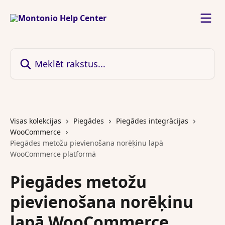
Pāriet uz galveno saturu
Meklēt rakstus...
Visas kolekcijas
Piegādes
Piegādes integrācijas
WooCommerce
Piegādes metožu pievienošana norēķinu lapā
WooCommerce platformā
Piegādes metožu
pievienošana norēķinu
lapā WooCommerce