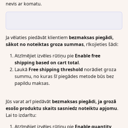
nevis ar komatu.
Ja vēlaties piedāvāt klientiem 
bezmaksas piegādi, 
sākot no noteiktas groza summas
, rīkojieties šādi:
Atzīmējiet izvēles rūtiņu pie 
Enable free 
shipping based on cart total
.
Laukā 
Free shipping threshold
 norādiet groza 
summu, no kuras šī piegādes metode būs bez 
papildu maksas.
Jūs varat arī piedāvāt 
bezmaksas piegādi, ja grozā 
esošo produktu skaits sasniedz noteiktu apjomu
. 
Lai to izdarītu:
Atzīmējiet izvēles rūtiņu pie 
Enable quantity 