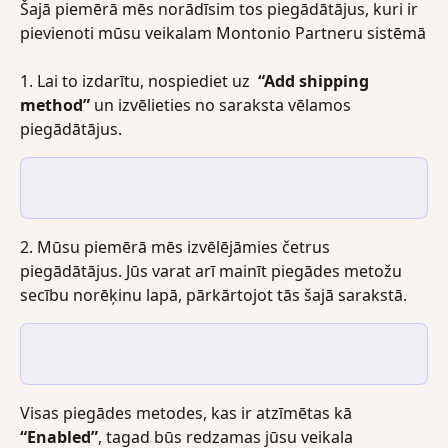
Šajā piemērā mēs norādīsim tos piegādātājus, kuri ir 
pievienoti mūsu veikalam Montonio Partneru sistēmā
1. Lai to izdarītu, nospiediet uz  
“Add shipping 
method”
 un izvēlieties no saraksta vēlamos 
piegādātājus.
2. Mūsu piemērā mēs izvēlējāmies četrus 
piegādātājus. Jūs varat arī mainīt piegādes metožu 
secību norēķinu lapā, pārkārtojot tās šajā sarakstā.
Visas piegādes metodes, kas ir atzīmētas kā 
“Enabled”
, tagad būs redzamas jūsu veikala 