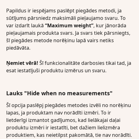
Papildus ir iespējams paslēpt piegādes metodi, ja 
sūtījums pārsniedz maksimāli pieļaujamo svaru. To 
var izdarīt laukā 
“Maximum weight”
, kur jānorāda 
pieļaujamais produkta svars. Ja svars tiek pārsniegts, 
šī piegādes metode norēķinu lapā vairs netiks 
piedāvāta.
Ņemiet vērā!
 Šī funkcionalitāte darbosies tikai tad, ja 
esat iestatījuši produktu izmērus un svaru.
Lauks "Hide when no measurements"
Šī opcija paslēpj piegādes metodes izvēli no norēķinu 
lapas, ja produktam nav norādīti izmēri. To ir 
lietderīgi izmantot gadījumos, kad lielākajai daļai 
produktu izmēri ir iestatīti, bet dažiem lielizmēra 
produktiem, kas neietilpst pakomātā, tie nav norādīti.