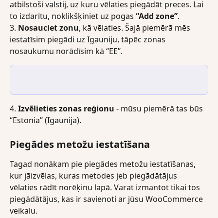
atbilstoši valstij, uz kuru vēlaties piegādāt preces. Lai 
to izdarītu, noklikšķiniet uz pogas 
“Add zone”
.
3. 
Nosauciet zonu
, kā vēlaties. Šajā piemērā mēs 
iestatīsim piegādi uz Igauniju, tāpēc zonas 
nosaukumu norādīsim kā “EE”.
4. 
Izvēlieties zonas reģionu
 - mūsu piemērā tas būs 
“Estonia” (Igaunija).
Piegādes metožu iestatīšana
Tagad nonākam pie piegādes metožu iestatīšanas, 
kur jāizvēlas, kuras metodes jeb piegādātājus 
vēlaties rādīt norēķinu lapā. Varat izmantot tikai tos 
piegādātājus, kas ir savienoti ar jūsu WooCommerce 
veikalu.