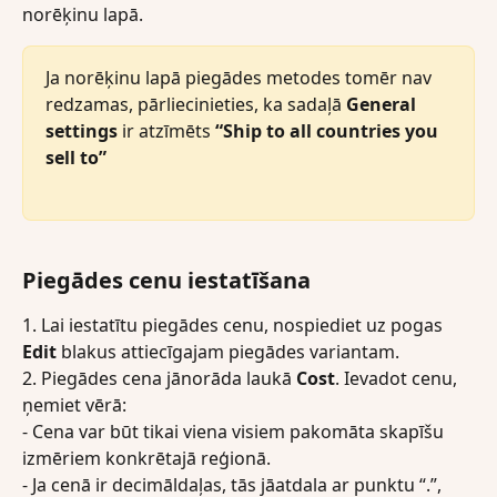
norēķinu lapā.
Ja norēķinu lapā piegādes metodes tomēr nav 
redzamas, pārliecinieties, ka sadaļā 
General 
settings
 ir atzīmēts 
“Ship to all countries you 
sell to”
Piegādes cenu iestatīšana
1. Lai iestatītu piegādes cenu, nospiediet uz pogas 
Edit
 blakus attiecīgajam piegādes variantam.
2. Piegādes cena jānorāda laukā 
Cost
. Ievadot cenu, 
ņemiet vērā:
- Cena var būt tikai viena visiem pakomāta skapīšu 
izmēriem konkrētajā reģionā.
- Ja cenā ir decimāldaļas, tās jāatdala ar punktu “.”, 