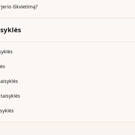
jerio iškvietimą?
isyklės
syklės
lės
taisyklės
taisyklės
isyklės