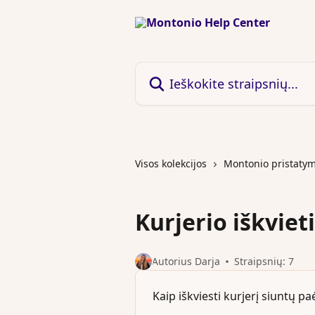
Pereiti prie pagrindinio turinio
Ieškokite straipsnių...
Visos kolekcijos
Montonio pristaty
Kurjerio iškvie
Autorius Darja
Straipsnių: 7
Kaip iškviesti kurjerį siuntų 