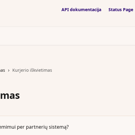
API dokumentacija
Status Page
mas
Kurjerio iškvietimas
timas
paėmimui per partnerių sistemą?