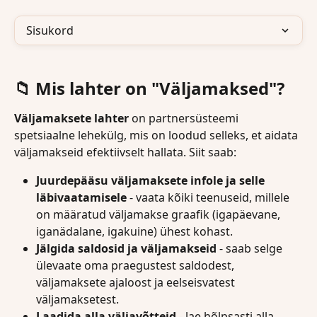
Sisukord
📁 Mis lahter on "Väljamaksed"?
Väljamaksete lahter
 on partnersüsteemi 
spetsiaalne lehekülg, mis on loodud selleks, et aidata 
väljamakseid efektiivselt hallata. Siit saab:
Juurdepääsu väljamaksete infole ja selle 
läbivaatamisele
 - vaata kõiki teenuseid, millele 
on määratud väljamakse graafik (igapäevane, 
iganädalane, igakuine) ühest kohast.
Jälgida saldosid ja väljamakseid
 - saab selge 
ülevaate oma praegustest saldodest, 
väljamaksete ajaloost ja eelseisvatest 
väljamaksetest.
Laadida alla väljavõtteid
 - lae hõlpsasti alla 