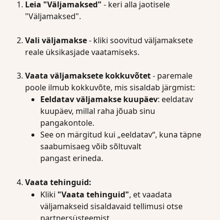
Leia "Väljamaksed"
 - keri alla jaotisele 
"Väljamaksed".
Vali väljamakse 
- kliki soovitud väljamaksete 
reale üksikasjade vaatamiseks.
Vaata väljamaksete kokkuvõtet
 - paremale 
poole ilmub kokkuvõte, mis sisaldab järgmist:
Eeldatav väljamakse
kuupäev
: eeldatav 
kuupäev, millal raha jõuab sinu 
pangakontole.
See on märgitud kui „eeldatav“, kuna täpne 
saabumisaeg võib sõltuvalt 
pangast erineda. 
Vaata tehinguid:
Kliki 
"Vaata tehinguid"
, et vaadata 
väljamakseid sisaldavaid tellimusi otse 
partnersüsteemist.