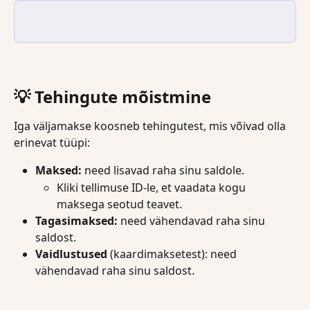
💡 
Tehingute mõistmine
Iga väljamakse koosneb tehingutest, mis võivad olla 
erinevat tüüpi:
Maksed:
 need lisavad raha sinu saldole.
Kliki tellimuse ID-le, et vaadata kogu 
maksega seotud teavet.
Tagasimaksed:
 need vähendavad raha sinu 
saldost.
Vaidlustused
 (kaardimaksetest): need 
vähendavad raha sinu saldost.