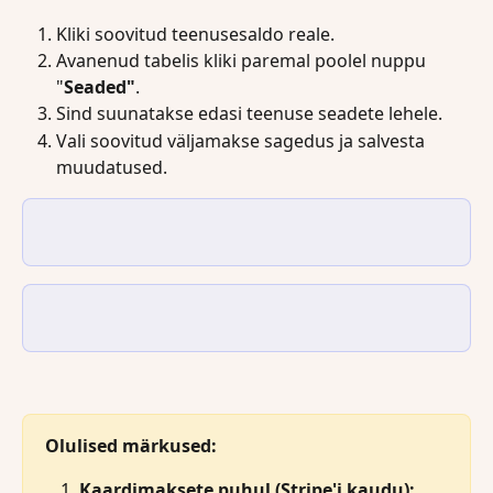
Kliki soovitud teenusesaldo reale.
Avanenud tabelis kliki paremal poolel nuppu 
"
Seaded"
.
Sind suunatakse edasi teenuse seadete lehele.
Vali soovitud väljamakse sagedus ja salvesta 
muudatused.
Olulised märkused:
Kaardimaksete puhul (Stripe'i kaudu):