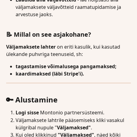
väljamaksete väljavõtteid raamatupidamise ja 
arvestuse jaoks.
📝 Millal on see asjakohane?
Väljamaksete lahter
 on eriti kasulik, kui kasutad 
ülekande puhvriga teenuseid, sh:
tagastamise võimalusega pangamaksed;
kaardimaksed (läbi Stripe'i).
🔑 Alustamine
Logi sisse
 Montonio partnersüsteemi.
Väljamaksete lahtrile pääsemiseks kliki vasakul 
külgribal nupule "
Väljamaksed"
.
Kui oled klikkinud 
"Väljamaksed"
, näed kõiki 