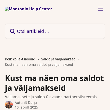
Mine põhisisu juurde
Otsi artikleid ...
Kõik kollektsioonid
Saldo ja väljamaksed
Kust ma näen oma saldot ja väljamakseid
Kust ma näen oma saldot
ja väljamakseid
Väljamaksete ja saldo ülevaade partnersüsteemis
Autorilt
Darja
10. aprill 2025