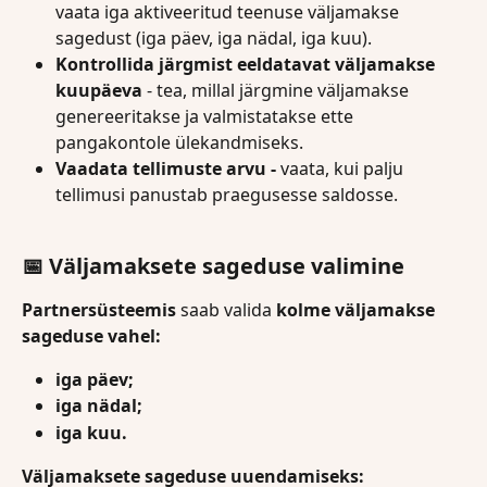
vaata iga aktiveeritud teenuse väljamakse 
sagedust (iga päev, iga nädal, iga kuu).
Kontrollida järgmist eeldatavat väljamakse 
kuupäeva
 - tea, millal järgmine väljamakse 
genereeritakse ja valmistatakse ette 
pangakontole ülekandmiseks.
Vaadata tellimuste arvu -
 vaata, kui palju 
tellimusi panustab praegusesse saldosse. 
📅 Väljamaksete sageduse valimine
Partnersüsteemis
 saab valida 
kolme väljamakse 
sageduse vahel:
iga päev;
iga nädal;
iga kuu.
Väljamaksete sageduse uuendamiseks: