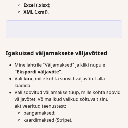
Excel (.xlsx);
XML (.xml).
Igakuised väljamaksete väljavõtted
Mine lahtrile "Väljamaksed" ja kliki nupule 
"Ekspordi väljavõte"
.
Vali 
kuu
, mille kohta soovid väljavõtet alla 
laadida.
Vali soovitud väljamakse tüüp, mille kohta soovid 
väljavõtet. Võimalikud valikud sõltuvalt sinu 
aktiveeritud teenustest:
pangamaksed;
kaardimaksed (Stripe).