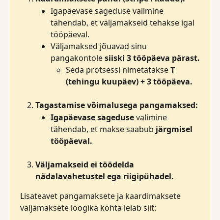
Igapäevase sageduse valimine 
tähendab, et väljamakseid tehakse igal 
tööpäeval.
Väljamaksed jõuavad sinu 
pangakontole 
siiski 3 tööpäeva pärast.
Seda protsessi nimetatakse 
T 
(tehingu kuupäev) + 3 tööpäeva.
Tagastamise võimalusega pangamaksed:
Igapäevase sageduse 
valimine 
tähendab, et makse saabub 
järgmisel 
tööpäeval.
Väljamakseid ei töödelda 
nädalavahetustel ega riigipühadel.
Lisateavet pangamaksete ja kaardimaksete 
väljamaksete loogika kohta leiab siit: