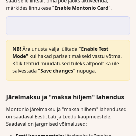
saad selle lihtsalt oma poe jaoks aktiveerida, 
märkides linnukese "
Enable Montonio Card
". 
NB! 
Ära unusta välja lülitada 
"Enable Test 
Mode"
 kui hakad päriselt makseid vastu võtma. 
Kõik tehtud muudatused tuleks altpoolt ka üle 
salvestada 
"Save changes"
 nupuga.
Järelmaksu ja "maksa hiljem" lahendus 
Montonio Järelmaksu ja "maksa hilhem" lahendused 
on saadaval Eesti, Läti ja Leedu kaupmeestele. 
Saadaval on järgmised võimalused:
Eesti kaupmeestele:
 Järelmaks ja "maksa 