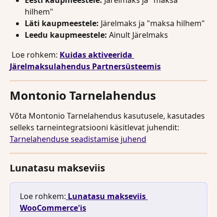
hilhem"
Läti kaupmeestele:
 Järelmaks ja "maksa hilhem"
Leedu kaupmeestele:
 Ainult Järelmaks
 Loe rohkem: 
Kuidas aktiveerida 
Järelmaksulahendus Partnersüsteemis
Montonio Tarnelahendus
Võta Montonio Tarnelahendus kasutusele, kasutades 
selleks tarneintegratsiooni käsitlevat juhendit: 
Tarnelahenduse seadistamise juhend
Lunatasu makseviis
Loe rohkem:
Lunatasu makseviis 
WooCommerce'is