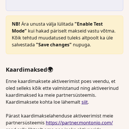
NB! 
Ära unusta välja lülitada 
"Enable Test 
Mode"
 kui hakad päriselt makseid vastu võtma. 
Kõik tehtud muudatused tuleks altpoolt ka üle 
salvestada 
"Save changes"
 nupuga.
Kaardimaksed🌍
Enne kaardimaksete aktiveerimist poes veendu, et 
oled selleks kõik ette valmistanud ning aktiveerinud 
kaardimaksed ka meie partnersüsteemis. 
Kaardimaksete kohta loe lähemalt 
siit
.
Pärast kaardimakselahenduse aktiveerimist meie 
partnersüsteemis 
https://partner.montonio.com/