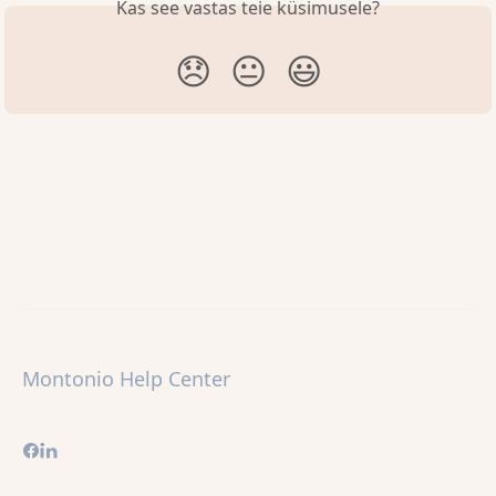
Kas see vastas teie küsimusele?
😞
😐
😃
Montonio Help Center