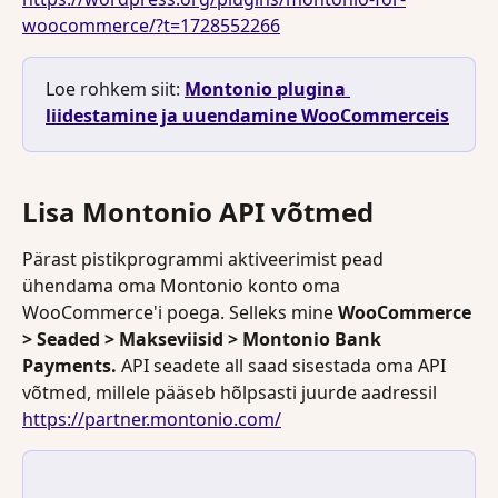
woocommerce/?t=1728552266
Loe rohkem siit: 
Montonio plugina 
liidestamine ja uuendamine WooCommerceis
Lisa Montonio API võtmed
Pärast pistikprogrammi aktiveerimist pead 
ühendama oma Montonio konto oma 
WooCommerce'i poega. Selleks mine
 WooCommerce 
> Seaded > Makseviisid > Montonio Bank 
Payments.
 API seadete all saad sisestada oma API 
võtmed, millele pääseb hõlpsasti juurde aadressil 
https://partner.montonio.com/