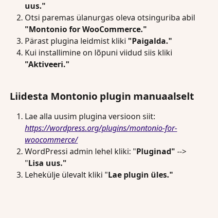
uus."
Otsi paremas ülanurgas oleva otsinguriba abil 
"Montonio for WooCommerce."
Pärast plugina leidmist kliki 
"Paigalda."
Kui installimine on lõpuni viidud siis kliki 
"Aktiveeri."
Liidesta Montonio plugin manuaalselt
Lae alla uusim plugina versioon siit: 
https://wordpress.org/plugins/montonio-for-
woocommerce/
WordPressi admin lehel kliki: "
Pluginad"
 --> 
"
Lisa uus."
Lehekülje ülevalt kliki "
Lae plugin üles."