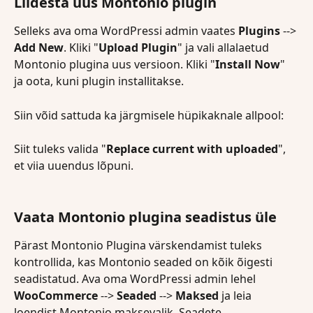
Liidesta uus Montonio plugin
Selleks ava oma WordPressi admin vaates 
Plugins
 --> 
Add New
. Kliki "
Upload Plugin
" ja vali allalaetud 
Montonio plugina uus versioon. Kliki "
Install Now
" 
ja oota, kuni plugin installitakse.
Siin võid sattuda ka järgmisele hüpikaknale allpool:
Siit tuleks valida "
Replace current with uploaded
", 
et viia uuendus lõpuni.
Vaata Montonio plugina seadistus üle
Pärast Montonio Plugina värskendamist tuleks 
kontrollida, kas Montonio seaded on kõik õigesti 
seadistatud. Ava oma WordPressi admin lehel 
WooCommerce
 --> 
Seaded
 --> 
Maksed
 ja leia 
loendist Montonio maksevalik. Seadete 