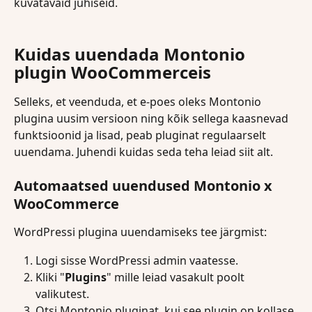
kuvatavaid juhiseid.
Kuidas uuendada Montonio 
plugin WooCommerceis
Selleks, et veenduda, et e-poes oleks Montonio 
plugina uusim versioon ning kõik sellega kaasnevad 
funktsioonid ja lisad, peab pluginat regulaarselt 
uuendama. Juhendi kuidas seda teha leiad siit alt.
Automaatsed uuendused Montonio x 
WooCommerce
WordPressi plugina uuendamiseks tee järgmist:
Logi sisse WordPressi admin vaatesse.
Kliki "
Plugins
" mille leiad vasakult poolt 
valikutest.
Otsi Montonio pluginat, kui see plugin on kollase 