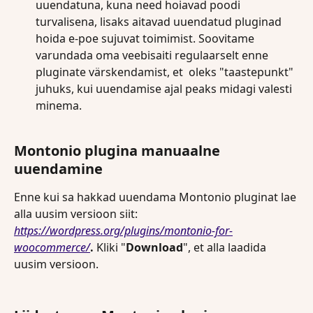
uuendatuna, kuna need hoiavad poodi 
turvalisena, lisaks aitavad uuendatud pluginad 
hoida e-poe sujuvat toimimist. Soovitame 
varundada oma veebisaiti regulaarselt enne 
pluginate värskendamist, et  oleks "taastepunkt" 
juhuks, kui uuendamise ajal peaks midagi valesti 
minema.
Montonio plugina manuaalne 
uuendamine
Enne kui sa hakkad uuendama Montonio pluginat lae 
alla uusim versioon siit: 
https://wordpress.org/plugins/montonio-for-
woocommerce/
. 
Kliki "
Download
", et alla laadida 
uusim versioon.