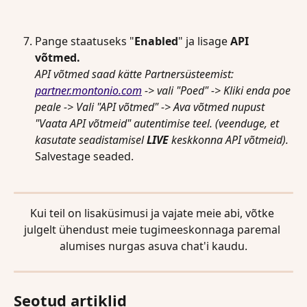
Pange staatuseks "
Enabled
" ja lisage 
API
võtmed. 
API võtmed saad kätte Partnersüsteemist: 
partner.montonio.com
 -> vali "Poed" -> Kliki enda poe 
peale -> Vali "API võtmed" -> Ava võtmed nupust 
"Vaata API võtmeid" autentimise teel. (veenduge, et 
kasutate seadistamisel 
LIVE
 keskkonna API võtmeid). 
Salvestage seaded.
Kui teil on lisaküsimusi ja vajate meie abi, võtke 
julgelt ühendust meie tugimeeskonnaga paremal 
alumises nurgas asuva chat'i kaudu.
Seotud artiklid