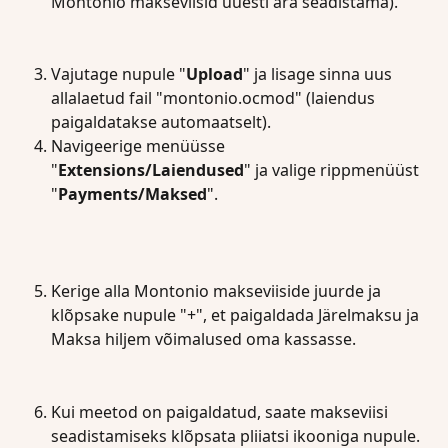
Montonio makseviisid uuesti ära seadistama).
Vajutage nupule "
Upload
" ja lisage sinna uus 
allalaetud fail "montonio.ocmod" (laiendus 
paigaldatakse automaatselt).
Navigeerige menüüsse 
"
Extensions/Laiendused
" ja valige rippmenüüst 
"
Payments/Maksed
".
Kerige alla Montonio makseviiside juurde ja 
klõpsake nupule "+", et paigaldada Järelmaksu ja 
Maksa hiljem võimalused oma kassasse.
Kui meetod on paigaldatud, saate makseviisi 
seadistamiseks klõpsata pliiatsi ikooniga nupule.