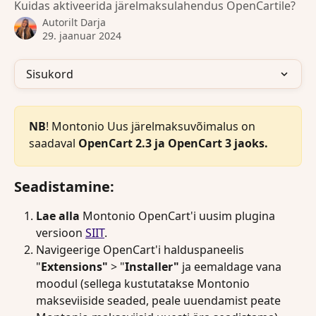
Kuidas aktiveerida järelmaksulahendus OpenCartile?
Autorilt
Darja
29. jaanuar 2024
Sisukord
NB
! Montonio Uus järelmaksuvõimalus on 
saadaval 
OpenCart 2.3 ja OpenCart 3 jaoks.
Seadistamine:
Lae alla
 Montonio OpenCart'i uusim plugina 
versioon 
SIIT
.
Navigeerige OpenCart'i halduspaneelis 
"
Extensions"
 > "
Installer"
 ja eemaldage vana 
moodul (sellega kustutatakse Montonio 
makseviiside seaded, peale uuendamist peate 