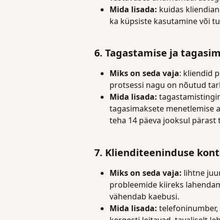
Mida lisada:
 kuidas kliendian
ka küpsiste kasutamine või t
6. Tagastamise ja tagasim
Miks on seda vaja
: kliendid
protsessi nagu on nõutud tar
Mida lisada: 
tagastamistingi
tagasimaksete menetlemise aj
teha 14 päeva jooksul pärast 
7. Klienditeeninduse ko
Miks on seda vaja:
 lihtne ju
probleemide kiireks lahendami
vähendab kaebusi.
Mida lisada:
 telefoninumber, 
kergesti leitavad, tavaliselt le