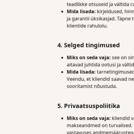
teadlikke otsuseid ja vältida 
Mida lisada:
 kirjeldused, hi
ja garantii üksikasjad. Täpne
klientide rahulolu.
4. Selged tingimused
Miks on seda vaja:
 see on si
aitavad juhtida ootusi ja vältid
Mida lisada:
 tarnetingimused
Veendu, et kliendid saavad ne
sooritamist nõustuda.
5. Privaatsuspoliitika
Miks on seda vaja:
 kliendid 
makseandmed on turvalised. Pr
vastavuses andmemäärusteg