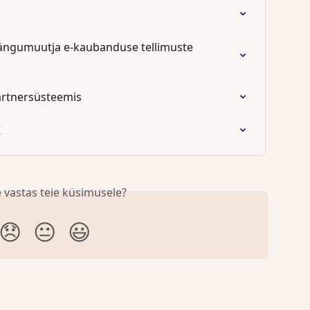
Mängumuutja e-kaubanduse tellimuste 
artnersüsteemis
K
 vastas teie küsimusele?
😞
😐
😃