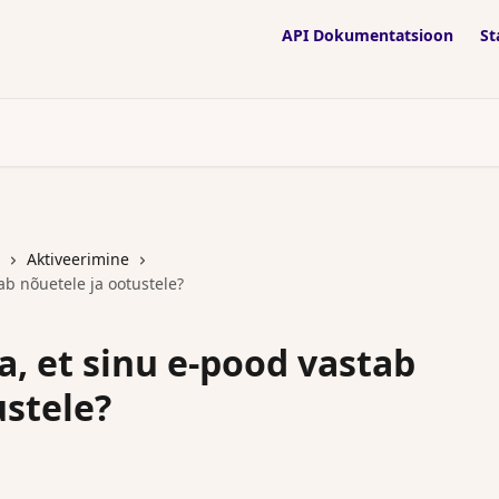
API Dokumentatsioon
St
Aktiveerimine
b nõuetele ja ootustele?
, et sinu e-pood vastab
ustele?