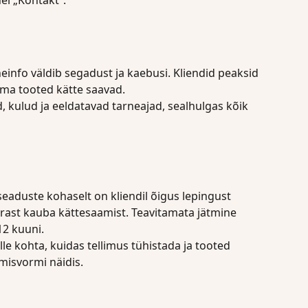
neinfo väldib segadust ja kaebusi. Kliendid peaksid 
oma tooted kätte saavad.
, kulud ja eeldatavad tarneajad, sealhulgas kõik 
eaduste kohaselt on kliendil õigus lepingust 
rast kauba kättesaamist. Teavitamata jätmine 
12 kuuni.
lle kohta, kuidas tellimus tühistada ja tooted 
misvormi näidis.