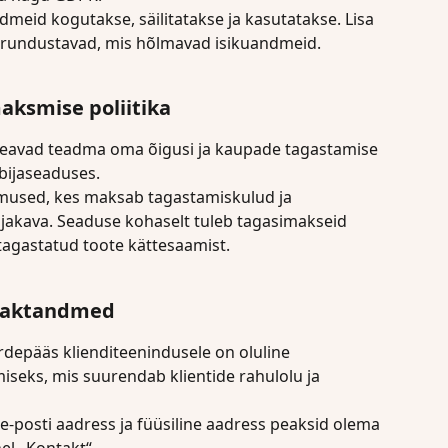
dmeid kogutakse, säilitatakse ja kasutatakse. Lisa 
urundustavad, mis hõlmavad isikuandmeid.
aksmise poliitika
 peavad teadma oma õigusi ja kaupade tagastamise 
bijaseaduses.
mused, kes maksab tagastamiskulud ja 
akava. Seaduse kohaselt tuleb tagasimakseid 
tagastatud toote kättesaamist.
ntaktandmed
urdepääs klienditeenindusele on oluline 
seks, mis suurendab klientide rahulolu ja 
e-posti aadress ja füüsiline aadress peaksid olema 
hel „Kontakt“.