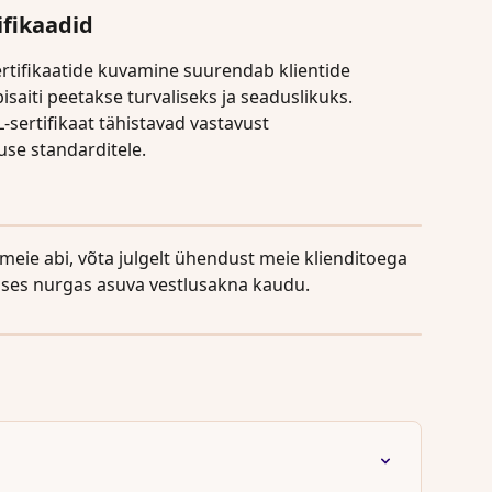
ifikaadid
rtifikaatide kuvamine suurendab klientide 
bisaiti peetakse turvaliseks ja seaduslikuks.
-sertifikaat tähistavad vastavust 
se standarditele.
 meie abi, võta julgelt ühendust meie klienditoega 
ses nurgas asuva vestlusakna kaudu.