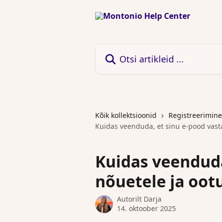
Mine põhisisu juurde
Otsi artikleid ...
Kõik kollektsioonid
Registreerimine
Kuidas veenduda, et sinu e-pood vasta
Kuidas veenduda
nõuetele ja oot
Autorilt
Darja
14. oktoober 2025