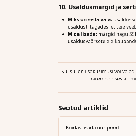
10. Usaldusmärgid ja sert
Miks on seda vaja:
 usaldusse
usaldust, tagades, et teie vee
Mida lisada:
 märgid nagu SSL
usaldusväärsetele e-kaubandu
Kui sul on lisaküsimusi või vajad
parempoolses alumi
Seotud artiklid
Kuidas lisada uus pood