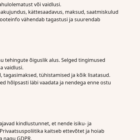
rahulolematust või vaidlusi.
nnakujundus, kättesaadavus, maksud, saatmiskulud 
 tooteinfo vähendab tagastusi ja suurendab 
nu tehingute õiguslik alus. Selged tingimused 
a vaidlusi.
, tagasimaksed, tühistamised ja kõik lisatasud. 
ed hõlpsasti läbi vaadata ja nendega enne ostu 
vajavad kindlustunnet, et nende isiku- ja 
ivaatsuspoliitika kaitseb ettevõtet ja hoiab 
a nagu GDPR.