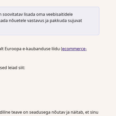
soovitatav lisada oma veebisaitidele 
agada nõuetele vastavus ja pakkuda sujuvat 
lt Euroopa e-kaubanduse liidu (
ecommerce-
d leiad siit:
iidiline teave on seadusega nõutav ja näitab, et sinu 