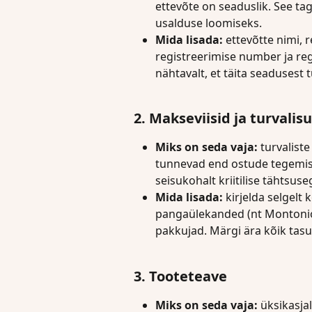
ettevõte on seaduslik. See tag
usalduse loomiseks.
Mida lisada:
 ettevõtte nimi,
registreerimise number ja reg
nähtavalt, et täita seadusest 
2. Makseviisid ja turvalis
Miks on seda vaja:
 turvalist
tunnevad end ostude tegemise
seisukohalt kriitilise tähtsuse
Mida lisada:
 kirjelda selgelt
pangaülekanded (nt Montonio
pakkujad. Märgi ära kõik tasu
3. Tooteteave
Miks on seda vaja:
 üksikasja