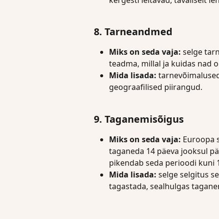
8. Tarneandmed
Miks on seda vaja:
 selge tar
teadma, millal ja kuidas nad 
Mida lisada:
 tarnevõimalused
geograafilised piirangud.
9. Taganemisõigus
Miks on seda vaja:
 Euroopa s
taganeda 14 päeva jooksul pä
pikendab seda perioodi kuni 
Mida lisada: 
selge selgitus se
tagastada, sealhulgas tagane