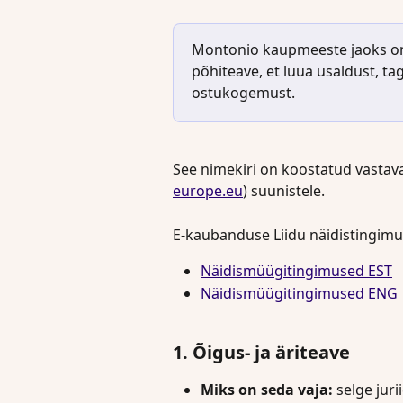
Montonio kaupmeeste jaoks on 
põhiteave, et luua usaldust, t
ostukogemust.
See nimekiri on koostatud vastava
europe.eu
) suunistele.
E-kaubanduse Liidu näidistingimuse
Näidismüügitingimused EST
Näidismüügitingimused ENG
1. Õigus- ja äriteave
Miks on seda vaja:
 selge jur