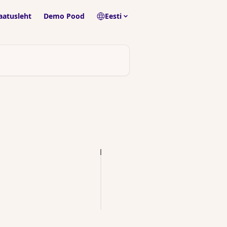
aatusleht
Demo Pood
Eesti