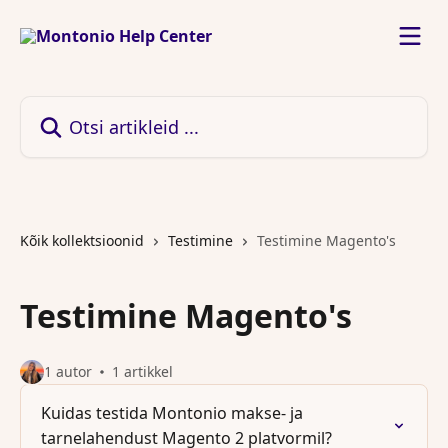
Mine põhisisu juurde
Otsi artikleid ...
Kõik kollektsioonid
Testimine
Testimine Magento's
Testimine Magento's
1 autor
1 artikkel
Kuidas testida Montonio makse- ja
tarnelahendust Magento 2 platvormil?