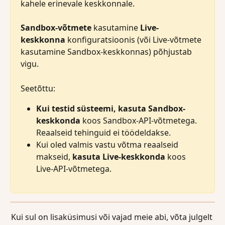
kahele erinevale keskkonnale.
Sandbox-võtmete 
kasutamine 
Live-
keskkonna
 konfiguratsioonis (või Live-võtmete 
kasutamine Sandbox-keskkonnas) põhjustab 
vigu.
Seetõttu:
Kui testid süsteemi, kasuta Sandbox-
keskkonda
 koos Sandbox-API-võtmetega. 
Reaalseid tehinguid ei töödeldakse.
Kui oled valmis vastu võtma reaalseid 
makseid, 
kasuta Live-keskkonda 
koos 
Live-API-võtmetega.
Kui sul on lisaküsimusi või vajad meie abi, võta julgelt 