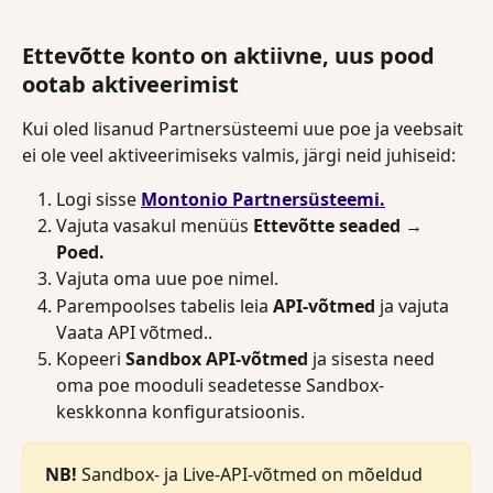
Ettevõtte konto on aktiivne, uus pood 
ootab aktiveerimist
Kui oled lisanud Partnersüsteemi uue poe ja veebsait 
ei ole veel aktiveerimiseks valmis, järgi neid juhiseid:
Logi sisse 
Montonio Partnersüsteemi.
Vajuta vasakul menüüs 
Ettevõtte seaded → 
Poed.
Vajuta oma uue poe nimel.
Parempoolses tabelis leia 
API-võtmed
 ja vajuta 
Vaata API võtmed..
Kopeeri 
Sandbox API-võtmed
 ja sisesta need 
oma poe mooduli seadetesse Sandbox-
keskkonna konfiguratsioonis.
NB!
 Sandbox- ja Live-API-võtmed on mõeldud 