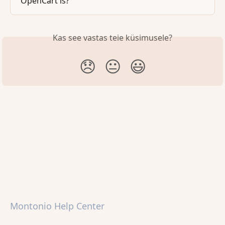
OpenCart'is?
Kas see vastas teie küsimusele?
😞
😐
😃
Montonio Help Center