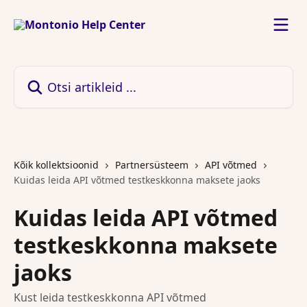
Mine põhisisu juurde
Otsi artikleid ...
Kõik kollektsioonid
Partnersüsteem
API võtmed
Kuidas leida API võtmed testkeskkonna maksete jaoks
Kuidas leida API võtmed
testkeskkonna maksete
jaoks
Kust leida testkeskkonna API võtmed