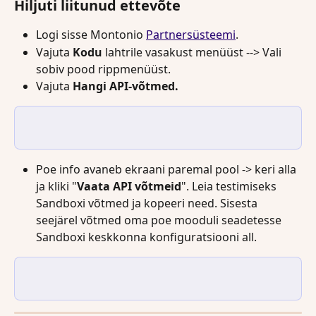
Hiljuti liitunud ettevõte
Logi sisse Montonio 
Partnersüsteemi
.
Vajuta 
Kodu 
lahtrile vasakust menüüst --> Vali 
sobiv pood rippmenüüst.
Vajuta 
Hangi API-võtmed.
Poe info avaneb ekraani paremal pool -> keri alla 
ja kliki "
Vaata API võtmeid
". Leia testimiseks 
Sandboxi võtmed ja kopeeri need. Sisesta 
seejärel võtmed oma poe mooduli seadetesse 
Sandboxi keskkonna konfiguratsiooni all. 