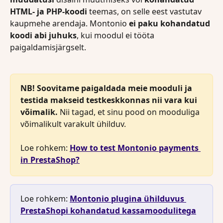
HTML- ja PHP-koodi
 teemas, on selle eest vastutav 
kaupmehe arendaja. Montonio 
ei paku kohandatud 
koodi abi juhuks
, kui moodul ei tööta 
paigaldamisjärgselt.
NB! Soovitame paigaldada meie mooduli ja 
testida makseid testkeskkonnas nii vara kui 
võimalik.
 Nii tagad, et sinu pood on mooduliga 
võimalikult varakult ühilduv.
Loe rohkem: 
How to test Montonio payments 
in PrestaShop?
Loe rohkem: 
Montonio plugina ühilduvus 
PrestaShopi kohandatud kassamoodulitega