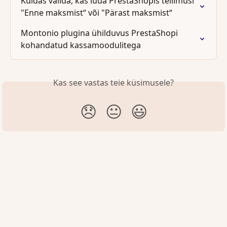
Kuidas valida, kas luua PrestaShopis tellimusi 
"Enne maksmist“ või "Pärast maksmist“
Montonio plugina ühilduvus PrestaShopi 
kohandatud kassamoodulitega
Kas see vastas teie küsimusele?
😞
😐
😃