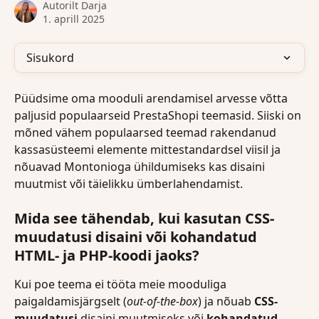
Autorilt
Darja
1. aprill 2025
Sisukord
Püüdsime oma mooduli arendamisel arvesse võtta 
paljusid populaarseid PrestaShopi teemasid. Siiski on 
mõned vähem populaarsed teemad rakendanud 
kassasüsteemi elemente mittestandardsel viisil ja 
nõuavad Montonioga ühildumiseks kas disaini 
muutmist või täielikku ümberlahendamist.
Mida see tähendab, kui kasutan CSS-
muudatusi disaini või kohandatud 
HTML- ja PHP-koodi jaoks?
Kui poe teema ei tööta meie mooduliga 
paigaldamisjärgselt (
out-of-the-box
) ja nõuab 
CSS-
muudatusi
 disaini muutmiseks või 
kohandatud 