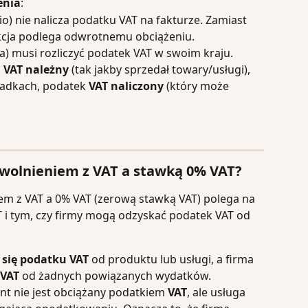
enia
:
io)
nie nalicza podatku VAT na fakturze. Zamiast 
akcja podlega odwrotnemu obciążeniu.
a) musi rozliczyć podatek VAT w swoim kraju. 
 
VAT należny
 (tak jakby sprzedał towary/usługi), 
padkach, podatek 
VAT naliczony
 (który może 
 zwolnieniem z VAT a stawką 0% VAT?
m z VAT a 0% VAT (zerową stawką VAT) polega na 
i tym, czy firmy mogą odzyskać podatek VAT od 
 się podatku VAT 
od produktu lub usługi, a firma 
 VAT
 od żadnych powiązanych wydatków.
ient nie jest obciążany podatkiem 
VAT
, ale usługa 