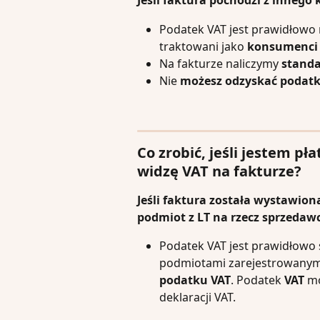
Jeśli faktura pochodzi z innego 
Podatek VAT jest prawidłowo 
traktowani jako 
konsumenci
Na fakturze naliczymy
 stand
Nie 
możesz odzyskać podatk
Co zrobić, jeśli jestem p
widzę VAT na fakturze?
Jeśli faktura została wystawion
podmiot z LT na rzecz sprzedawc
Podatek VAT jest prawidłowo
podmiotami zarejestrowanymi
podatku VAT
. Podatek 
VAT
 m
deklaracji VAT.