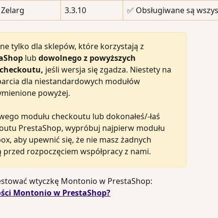
Zelarg
3.3.10
✅ Obsługiwane są wszyst
 tylko dla sklepów, które korzystają z 
taShop
 lub 
dowolnego z powyższych 
checkoutu,
 jeśli wersja się zgadza. Niestety na 
arcia dla niestandardowych modułów 
wymienione powyżej.
dowego modułu checkoutu lub dokonałeś/-łaś 
outu PrestaShop, wypróbuj najpierw modułu 
, aby upewnić się, że nie masz żadnych 
 przed rozpoczęciem współpracy z nami.
etestować wtyczkę Montonio w PrestaShop: 
ości Montonio w PrestaShop?