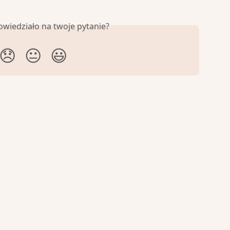
owiedziało na twoje pytanie?
😞
😐
😃