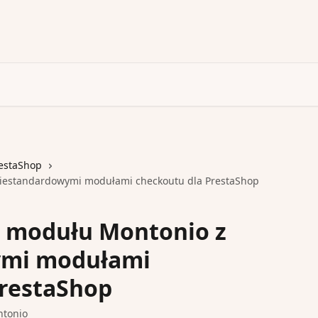
estaShop
iestandardowymi modułami checkoutu dla PrestaShop
 modułu Montonio z
ymi modułami
PrestaShop
ntonio