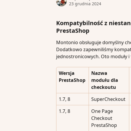
23 grudnia 2024
Kompatybilność z niesta
PrestaShop
Montonio obsługuje domyślny ch
Dodatkowo zapewniliśmy kompaty
jednostronicowych. Oto moduły i 
Wersja 
Nazwa 
PrestaShop
modułu dla 
checkoutu
1.7, 8
SuperCheckout
1.7, 8
One Page 
Checkout 
PrestaShop