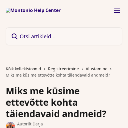
Mine põhisisu juurde
Otsi artikleid ...
Kõik kollektsioonid
Registreerimine
Alustamine
Miks me küsime ettevõtte kohta täiendavaid andmeid?
Miks me küsime
ettevõtte kohta
täiendavaid andmeid?
Autorilt
Darja