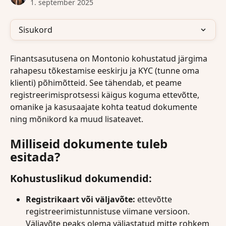
1. september 2025
Sisukord
Finantsasutusena on Montonio kohustatud järgima 
rahapesu tõkestamise eeskirju ja KYC (tunne oma 
klienti) põhimõtteid. See tähendab, et peame 
registreerimisprotsessi käigus koguma ettevõtte, 
omanike ja kasusaajate kohta teatud dokumente 
ning mõnikord ka muud lisateavet.
Milliseid dokumente tuleb 
esitada?
Kohustuslikud dokumendid:
Registrikaart või väljavõte: 
ettevõtte 
registreerimistunnistuse viimane versioon. 
Väljavõte peaks olema väljastatud mitte rohkem 