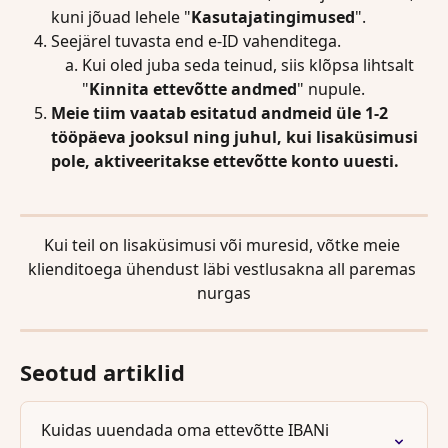
kuni jõuad lehele "
Kasutajatingimused
".
Seejärel tuvasta end e-ID vahenditega.
Kui oled juba seda teinud, siis klõpsa lihtsalt 
"
Kinnita ettevõtte andmed
" nupule.
Meie tiim vaatab esitatud andmeid üle 1-2 
tööpäeva jooksul ning juhul, kui lisaküsimusi 
pole, aktiveeritakse ettevõtte konto uuesti. 
Kui teil on lisaküsimusi või muresid, võtke meie 
klienditoega ühendust läbi vestlusakna all paremas 
nurgas
Seotud artiklid
Kuidas uuendada oma ettevõtte IBANi 