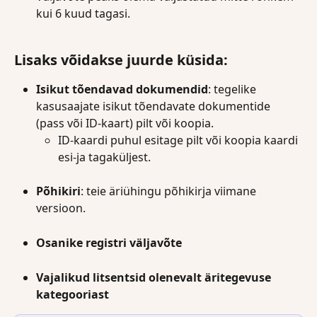
kui 6 kuud tagasi.
Lisaks võidakse juurde küsida: 
Isikut tõendavad dokumendid
: tegelike 
kasusaajate isikut tõendavate dokumentide 
(pass või ID-kaart) pilt või koopia. 
ID-kaardi puhul esitage pilt või koopia kaardi 
esi-ja tagaküljest. 
Põhikiri
: teie äriühingu põhikirja viimane 
versioon.
Osanike registri väljavõte
Vajalikud litsentsid olenevalt äritegevuse 
kategooriast